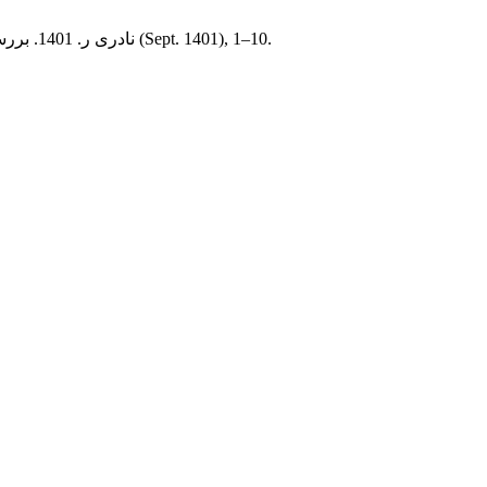
بیات م. and نادری ر. 1401. بررسی چالش‌های اجرای برنامه‌های درسی مبتنی بر تلفیق مفاهیم علمی و انسانی.