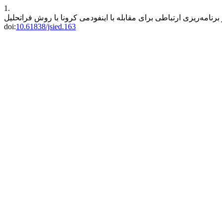
1.
doi:
10.61838/jsied.163