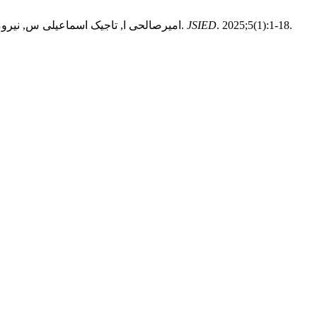
. 2025;5(1):1-18.
JSIED
امیرصالحی ا, تاجیک اسماعیلی س, نیرومند ل. بررسی جهت‌گیری پژوهش‌های علمی در حوزه سیاست‌گذاری و برنامه‌ریزی ارتباطی برای مقابله با اینفودمی کرونا با روش فراتحلیل.