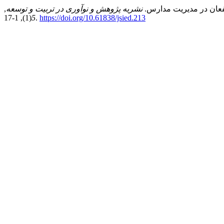
نشریه پژوهش و نوآوری در تربیت و توسعه
,
5
(1), 1-17.
https://doi.org/10.61838/jsied.213