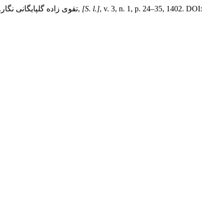
, v. 3, n. 1, p. 24–35, 1402. DOI:
[S. l.]
,
تقوی زاده گلپایگانی نگا