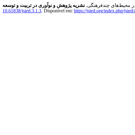
 در محیط‌های چندفرهنگی.
نشریه پژوهش و نوآوری در تربیت و توسعه
10.61838/jsied.3.1.3
. Disponível em:
https://jsied.org/index.php/jsied