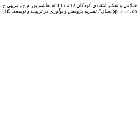
هاشم پور م.ح., غریبی ح. and رحمانی س.ا. (2025) “اثربخشی برنامه‌ی شش کلاه تفکـر دوبونو بر قضاوت اخـلاقی و تفکـر انتقادی کودکان 12 تا 15
, 5(1), pp. 1–14. do
سال”,
نشریه پژوهش و نوآوری در تربیت و توسعه