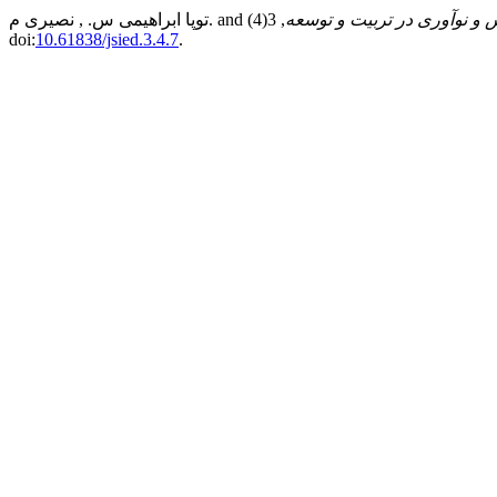
و نوآوری در تربیت و توسعه
, 3(4), pp. 78–92.
doi:
10.61838/jsied.3.4.7
.