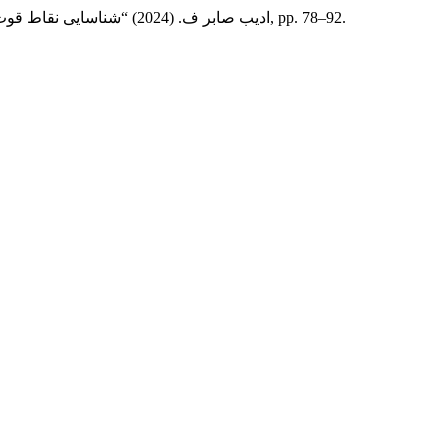
توپا ابراهیمی س. , نصیری م. and ادیب صابر ف. (2024) “شناسایی نقاط قوت استعدادیابی ورزشی در نظام آموزش و پرورش ایران”,