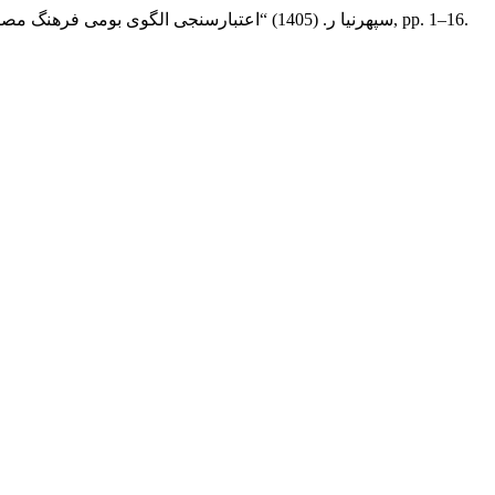
حاجی پور ع., رشیدی ذ. and سپهرنیا ر. (1405) “اعتبارسنجی الگوی بومی فرهنگ مصرف با تأکید بر مدیریت پسماندهای خانگی در کلان‌شهر رشت”,