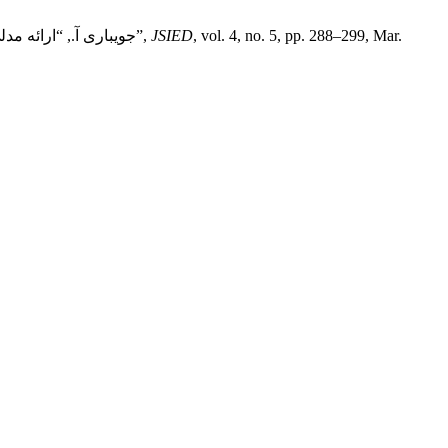
, vol. 4, no. 5, pp. 288–299, Mar.
JSIED
عابدی ا., بنی سی پ. ن., and جویباری آ., “ارائه مدلی برای آموزش نگرش‌های حفاظت از محیط‌زیست در مدارس (مورد مطالعه: آموزش و پرورش شهر تهران)”,