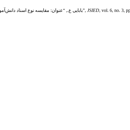
, vol. 6, no. 3,
JSIED
بابایی ع., “عنوان: مقایسه نوع اسناد دانش‌آموزان دارای افت تحصیلی درس ریاضیات در مقطع متوسطه دوره دوم”,