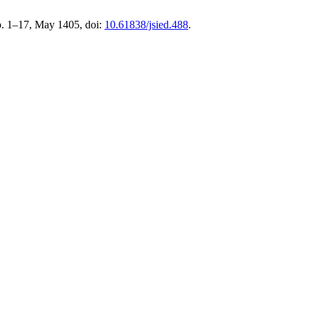
 pp. 1–17, May 1405, doi:
10.61838/jsied.488
.