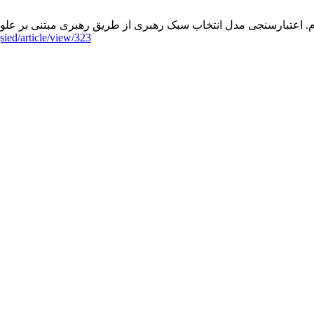
اعتبارسنجی مدل انتخاب سبک رهبری از طریق رهبری مبتنی بر علوم اعصاب با توجه ب
jsied/article/view/323