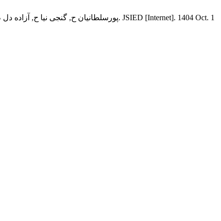
پورسلطانیان ح, گنجی‏ نیا ح, آزاده ‏دل م. 