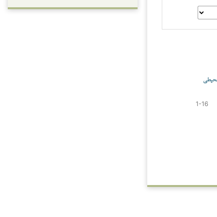
‌محیطی
1-16