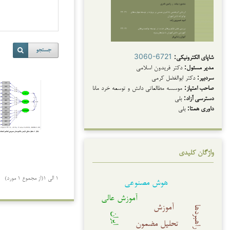
جستجو
شاپای الکترونیکی:
3060-6721
مدیر مسئول:
دکتر فریدون اسلامی
سردبیر:
دکتر ابوالفضل کرمی
صاحب امتیاز:
موسسه مطالعاتی دانش و توسعه خرد مانا
دسترسی آزاد:
بلی
داوری همتا:
بلی
واژگان کلیدی
1 الی 1(از مجموع 1 مورد)
هوش مصنوعی
آموزش عالی
آموزش
راهبردها
ایران
تحلیل مضمون