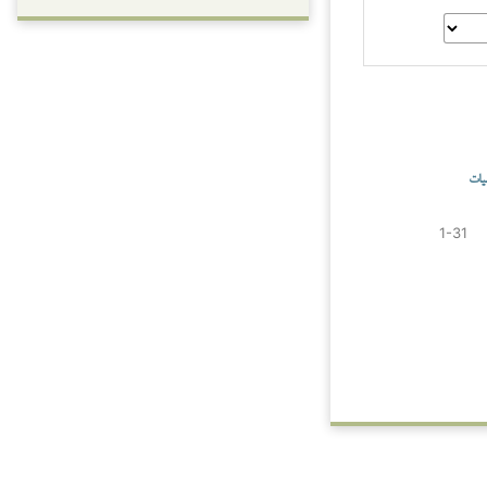
یات
1-31