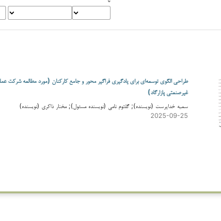
طراحی الگوی توسعه‌ای برای یادگیری فراگیر محور و جامع کارکنان (مورد مطالعه شرکت عمل
غیرصنعتی پازارگاد)
سمیه خداپرست (نویسنده); گلثوم نامی (نویسنده مسئول); مختار ذاکری (نویسنده)
2025-09-25