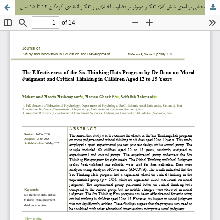
اثربخشی برنامه‌ی شش کلاه تفکـر دوبونو بر قضاوت اخـلاقی و تفکـر انتقادی کودکان 12 تا 15 سال