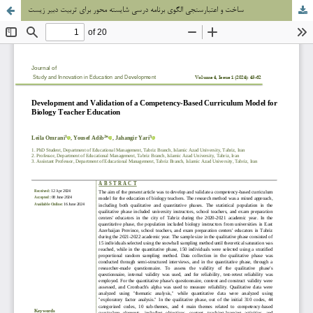
ساخت و اعتبارسنجی الگوی برنامه­ درسی شایسته محور برای تربیت دبیر زیست