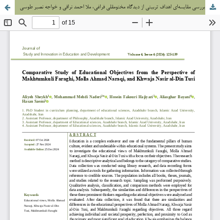
بررسی مقایسه‌ای اهداف تربیتی از دیدگاه مختومقلی فراغی، ملا احمد نراقی و خواجه نصیر طوسی