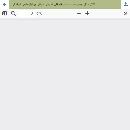
تئاتر: مدل جذب مخاطب در هنرهای نمایشی مبتنی بر نیازسنجی فرهنگی