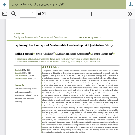
کاوش مفهوم رهبری پایدار: یک مطالعه کیفی