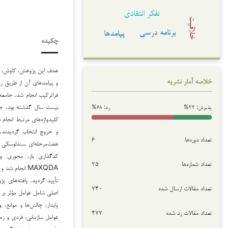
تفکر انتقادی
خلاقیت
برنامه درسی
پیامدها
چکیده
هدف این پژوهش، کاوش، تبیی
و پیامدهای آن از طریق ر
خلاصه آمار نشریه
فراترکیب انجام شد. جامعه
بیست سال گذشته بود. جست
پذیرش: ۳۲%
رد: ۶۸%
کلیدواژه‌های مرتبط انجام
تعداد دوره‌ها
۶
هفت‌مرحله‌ای سندلوسکی 
کدگذاری باز، محوری و ان
تعداد شماره‌ها
۲۵
تعداد مقالات ارسال شده
۷۴۰
اصلی شامل عوامل مؤثر بر ش
پایدار، چالش‌ها و موانع، 
تعداد مقالات رد شده
۴۷۷
عوامل سازمانی، فردی و زمی