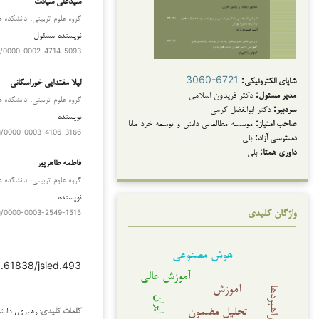
گروه علوم تربیتی، دانشکده ع
نویسنده مسئول
rg/0000-0002-4714-5093
دانلودها
شاپای الکترونیکی:
3060-6721
لیلا مقتدایی خوراسگانی
مدیر مسئول:
دکتر فریدون اسلامی
گروه علوم تربیتی، دانشکده ع
سردبیر:
دکتر ابوالفضل کرمی
نویسنده
صاحب امتیاز:
موسسه مطالعاتی دانش و توسعه خرد مانا
rg/0000-0003-4106-3166
دسترسی آزاد:
بلی
داوری همتا:
بلی
فاطمه طاهرپور
گروه علوم تربیتی، دانشکده ع
نویسنده
واژگان کلیدی
rg/0000-0003-2549-1515
هوش مصنوعی
0.61838/jsied.493
آموزش عالی
آموزش
راهبردها
ایران
تحلیل مضمون
رهبری, دانش
کلمات کلیدی: