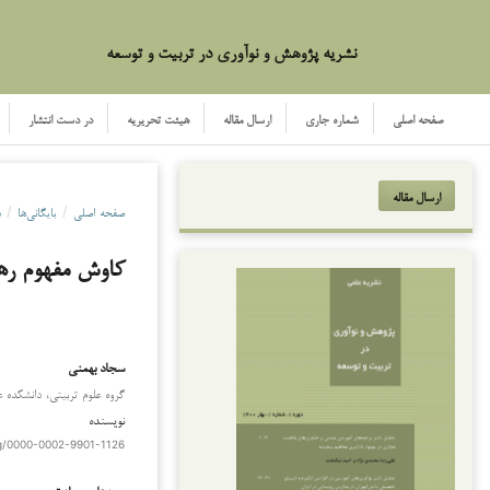
نشریه پژوهش و نوآوری در تربیت و توسعه
صفحه اصلی
شماره جاری
ارسال مقاله
هیئت تحریریه
در دست انتشار
ارسال مقاله
صفحه اصلی
/
بایگانی‌ها
/
دو
کاوش مفهوم رهب
سجاد بهمنی
گروه علوم تربیتی، دانشکده ع
نویسنده
org/0000-0002-9901-1126
سیدعلی سیادت