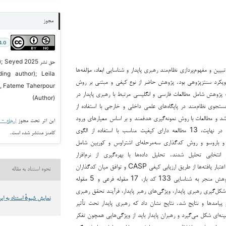
مجوز
4.0
حق نشر 2025
ن و مفهوم‌پردازی نظام‌مند رهبری پایدار و شناسایی ابعاد، مؤلفه‌ها
ding author); Leila
ویکرد سنتزپژوهی بود. پژوهش حاضر از نوع کیفی و مبتنی بر روش
, Fateme Taherpour
 پژوهش شامل مطالعات فارسی و انگلیسی مرتبط با رهبری پایدار در
(Author)
جوی نظام‌مند در پایگاه‌های علمی داخلی و خارجی با استفاده از
 شد و مطالعات با روش نمونه‌گیری هدفمند و بر اساس معیارهای ورود
این اثر تحت مجوز
ارجاع - غیر ت
و خروج انتخاب گردیدند. در نهایت، 13 مطالعه دارای کیفیت مناسب با استفاده از الگوی
کامنز منتشر شده است.
و باروسو و روش کدگذاری سه‌مرحله‌ای اشتراوس و کوربین شامل
تخابی تحلیل شدند. تحلیل داده‌ها با بهره‌گیری از نرم‌افزار
MAXQDA انجام شد و اعتبار یافته‌ها از طریق ارزیابی کیفی CASP و توافق میان کدگذاران
نحوه استناد به مقاله
تأیید گردید. یافته‌های پژوهش منجر به شناسایی 133 کد باز، 17 مقوله فرعی و 5 مقوله
کل‌گیری رهبری پایدار، ویژگی‌های رهبر پایدار، فرآیند تحقق رهبری
نمایش شیوهٔ استناد به این
و پیامدها و نتایج شد. نتایج نشان داد که رهبری پایدار تحت تأثیر
نه‌ای شکل می‌گیرد و رهبران پایدار باید از ویژگی‌هایی همچون تفکر