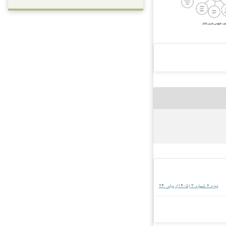
دوره 6 شماره 3 (1405): پیاپی 24