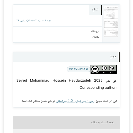
شماره
دوره 6 شماره 3 (1405): پیاپی 24
نوع مقاله
مقالات
مجوز
CC BY-NC 4.0
حق نشر 2025 Seyed Mohammad Hossein Heydarzadeh
(Corresponding author)
این اثر تحت مجوز
ارجاع - غیر تجاری 4.0 بین‌المللی
کریتیو کامنز منتشر شده است.
نحوه استناد به مقاله