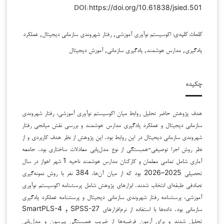
https://doi.org/10.61838/jsied.501
DOI:
اکوسیستم نوآوری آموزشی, رفتار شهروندی سازمانی دیجیتال, عملکرد
کلمات کلیدی:
یادگیری, مدارس هوشمند, یادگیری سازمانی, آموزش دیجیتال
چکیده
هدف پژوهش حاضر تحلیل روابط میان اکوسیستم نوآوری آموزشی، رفتار شهروندی
سازمانی دیجیتال و عملکرد یادگیری مدارس هوشمند و بررسی نقش میانجی رفتار
شهروندی سازمانی دیجیتال در این روابط بود. این پژوهش از نظر هدف کاربردی و از
نظر روش اجرا توصیفی-همبستگی از نوع مدل‌یابی معادلات ساختاری بود. جامعه
آماری شامل تمامی معلمان و کارکنان مدارس هوشمند ناحیه 1 شهر اهواز در سال
تحصیلی 2025–2026 بود که از میان آن‌ها، 384 نفر با روش نمونه‌گیری
تصادفی طبقه‌ای انتخاب شدند. ابزارهای پژوهش شامل پرسشنامه اکوسیستم نوآوری
آموزشی، پرسشنامه رفتار شهروندی سازمانی دیجیتال و پرسشنامه عملکرد یادگیری
سازمانی بود. داده‌ها با استفاده از نرم‌افزارهای SPSS-27 و SmartPLS-4
تحلیل شدند و برای آزمون فرضیه‌ها از ضریب همبستگی پیرسون و مدل‌یابی