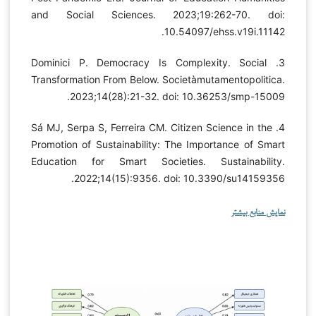
and Social Sciences. 2023;19:262-70. doi:
10.54097/ehss.v19i.11142.
3. Dominici P. Democracy Is Complexity. Social
Transformation From Below. Societàmutamentopolitica.
2023;14(28):21-32. doi: 10.36253/smp-15009.
4. Sá MJ, Serpa S, Ferreira CM. Citizen Science in the
Promotion of Sustainability: The Importance of Smart
Education for Smart Societies. Sustainability.
2022;14(15):9356. doi: 10.3390/su14159356.
نمایش منابع بیشتر