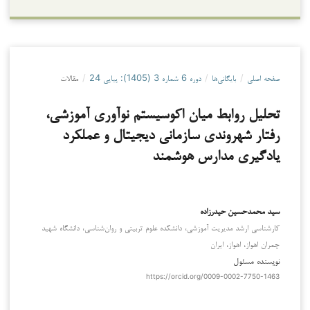
صفحه اصلی
/
بایگانی‌ها
/
دوره 6 شماره 3 (1405): پیاپی 24
/
مقالات
تحلیل روابط میان اکوسیستم نوآوری آموزشی،
رفتار شهروندی سازمانی دیجیتال و عملکرد
یادگیری مدارس هوشمند
سید محمدحسین حیدرزاده
کارشناسی ارشد مدیریت آموزشی، دانشکده علوم تربیتی و روان‌شناسی، دانشگاه شهید
چمران اهواز، اهواز، ایران
نویسنده مسئول
https://orcid.org/0009-0002-7750-1463