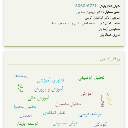
شاپای الکترونیکی:
3060-6721
مدیر مسئول:
دکتر فریدون اسلامی
سردبیر:
دکتر ابوالفضل کرمی
صاحب امتیاز:
موسسه مطالعاتی دانش و توسعه خرد مانا
دسترسی آزاد:
بلی
داوری همتا:
بلی
واژگان کلیدی
پیامدها
تحلیل توصیفی
فناوری آموزشی
ایران
آموزش و پرورش
آموزش
استرس
آموزش عالی
خلاقیت
تحلیل مضمون
تحلیل محتوا
تفکر انتقادی
برنامه درسی
معلمان
هوش مصنوعی
توسعه پایدار
کودکان