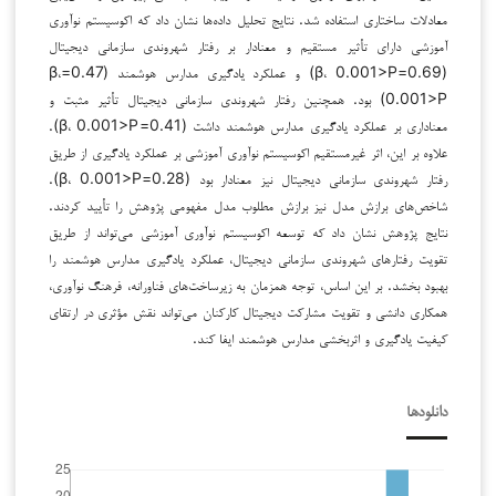
معادلات ساختاری استفاده شد. نتایج تحلیل داده‌ها نشان داد که اکوسیستم نوآوری
آموزشی دارای تأثیر مستقیم و معنادار بر رفتار شهروندی سازمانی دیجیتال
(0.69=β، 0.001>P) و عملکرد یادگیری مدارس هوشمند (0.47=β،
0.001>P) بود. همچنین رفتار شهروندی سازمانی دیجیتال تأثیر مثبت و
معناداری بر عملکرد یادگیری مدارس هوشمند داشت (0.41=β، 0.001>P).
علاوه بر این، اثر غیرمستقیم اکوسیستم نوآوری آموزشی بر عملکرد یادگیری از طریق
رفتار شهروندی سازمانی دیجیتال نیز معنادار بود (0.28=β، 0.001>P).
شاخص‌های برازش مدل نیز برازش مطلوب مدل مفهومی پژوهش را تأیید کردند.
نتایج پژوهش نشان داد که توسعه اکوسیستم نوآوری آموزشی می‌تواند از طریق
تقویت رفتارهای شهروندی سازمانی دیجیتال، عملکرد یادگیری مدارس هوشمند را
بهبود بخشد. بر این اساس، توجه همزمان به زیرساخت‌های فناورانه، فرهنگ نوآوری،
همکاری دانشی و تقویت مشارکت دیجیتال کارکنان می‌تواند نقش مؤثری در ارتقای
کیفیت یادگیری و اثربخشی مدارس هوشمند ایفا کند.
دانلودها