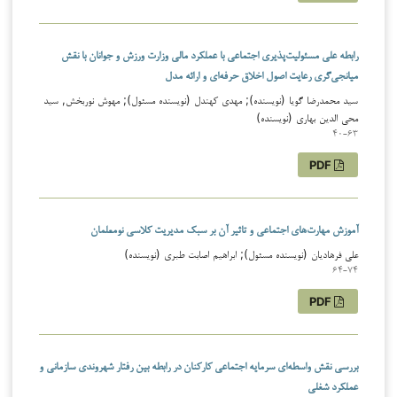
رابطه علی مسئولیت‌پذیری اجتماعی با عملکرد مالی وزارت ورزش و جوانان با نقش
میانجی‌گری رعایت اصول اخلاق حرفه‌ای و ارائه مدل
سید محمدرضا گویا (نویسنده); مهدی کهندل (نویسنده مسئول); مهوش نوربخش, سید
محی الدین بهاری (نویسنده)
40-63
PDF
آموزش مهارت‌های اجتماعی و تاثیر آن بر سبک مدیریت کلاسی نومعلمان
علی فرهادیان (نویسنده مسئول); ابراهیم اصابت طبری (نویسنده)
64-74
PDF
بررسی نقش واسطه‌ای سرمایه اجتماعی کارکنان در رابطه بین رفتار شهروندی سازمانی و
عملکرد شغلی