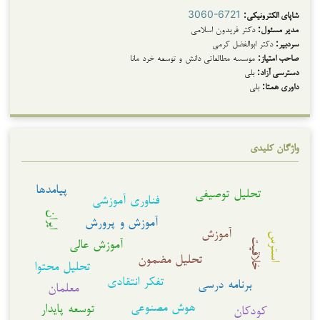
شاپای الکترونیکی:
3060-6721
مدیر مسئول:
دکتر فریدون اسلامی
سردبیر:
دکتر ابوالفضل کرمی
صاحب امتیاز:
موسسه مطالعاتی دانش و توسعه خرد مانا
دسترسی آزاد:
بلی
داوری همتا:
بلی
واژگان کلیدی
پیامدها
تحلیل توصیفی
فناوری آموزشی
ایران
آموزش و پرورش
آموزش
استرس
آموزش عالی
خلاقیت
تحلیل مضمون
تحلیل محتوا
تفکر انتقادی
برنامه درسی
معلمان
هوش مصنوعی
توسعه پایدار
کودکان