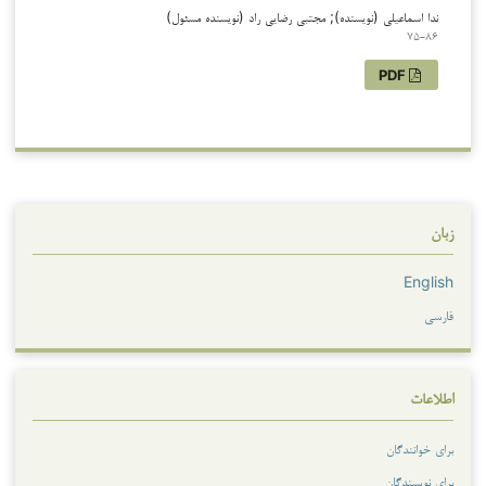
ندا اسماعیلی (نویسنده); مجتبی رضایی راد (نویسنده مسئول)
75-86
PDF
زبان
English
فارسی
اطلاعات
برای خوانندگان
برای نویسندگان