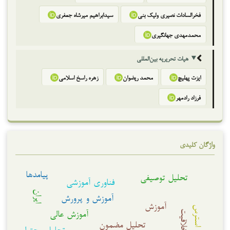
فخرالسادات نصیری ولیک بنی
سیدابراهیم میرشاه جعفری
محمدمهدی جهانگیری
هیات تحریریه بین‌المللی
ایزت پهلیچ
محمد ریضوان
زهره راسخ اسلامی
فرزاد رادمهر
واژگان کلیدی
پیامدها
تحلیل توصیفی
فناوری آموزشی
ایران
آموزش و پرورش
آموزش
استرس
آموزش عالی
خلاقیت
تحلیل مضمون
تحلیل محتوا