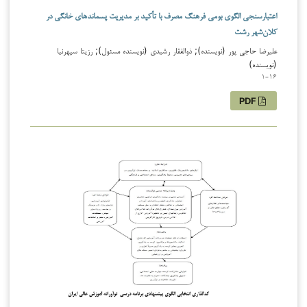
اعتبارسنجی الگوی بومی فرهنگ مصرف با تأکید بر مدیریت پسماندهای خانگی در
کلان‌شهر رشت
علیرضا حاجی پور (نویسنده); ذوالفقار رشیدی (نویسنده مسئول); رزیتا سپهرنیا
(نویسنده)
1-16
PDF