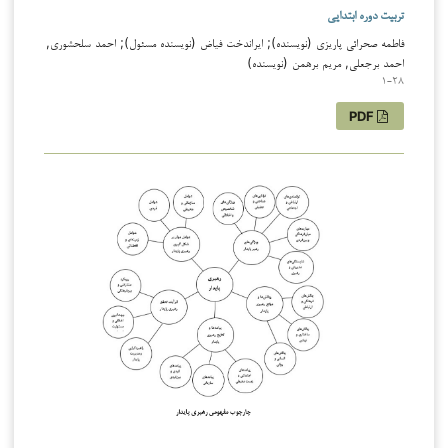
تربیت دوره ابتدایی
فاطمه صحرائی پاریزی (نویسنده); ایراندخت فیاض (نویسنده مسئول); احمد سلحشوری,
احمد برجعلی, مریم برهمن (نویسنده)
1-28
PDF