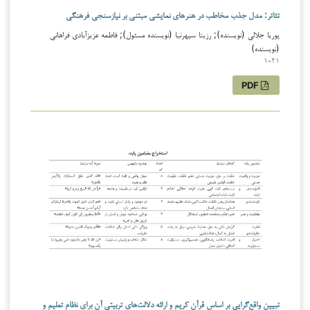
تئاتر: مدل جذب مخاطب در هنرهای نمایشی مبتنی بر نیازسنجی فرهنگی
پوریا جلالی (نویسنده); رزیتا سپهرنیا (نویسنده مسئول); فاطمه عزیزآبادی فراهانی
(نویسنده)
1-21
PDF
تبیین واقع‌گرایی بر اساس قرآن کریم و ارائه دلالت‌های تربیتی آن برای نظام تعلیم و