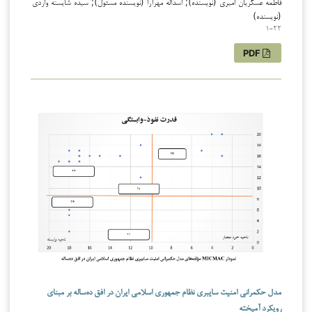
فاطمه عسکریان امیری (نویسنده); اسداله مهرآرا (نویسنده مسئول); سیده شایسته واردی
(نویسنده)
1-22
PDF
مدل حکمرانی امنیت سایبری نظام جمهوری اسلامی ایران در افق ده‌ساله بر مبنای
رویکرد آمیخته