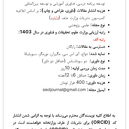
توسعه برنامه درسی، فناوری آموزشی و توسعه بین‌المللی
هزینه انتشار مقالات (داوری، طراحی و چاپ):
بر اساس ابلاغیه
کمیسیون نشریات وزارت عتف (
دانلود
)
نوع مجله:
علمی پژوهشی
رتبه ارزیابی وزارت علوم، تحقیقات و فناوری در سال 1403:
رتبه الف
دسترسی به مقالات:
رایگان
نمایه شده:
دواج، آی اس سی، مگیران، نورمگز، سیویلیکا
نوع داوری:
دو سوناشناس (حداقل دو داور)
مدت زمان بررسی اولیه:
10روز
زمان داوری:
حداقل 6تا 12هفته
هزینه داوری:
400 هزار تومان
ایمیل مجله:
siedjournal@gmail.com
به اطلاع کلیه نویسندگان محترم می‌رساند
با توجه به الزامی شدن انتشار
کد (
ORCID
) برای نشریات از طرف وزارتخانه خواهشمند است در