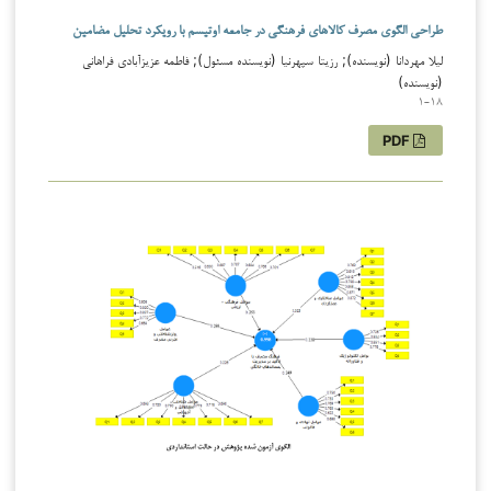
طراحی الگوی مصرف کالاهای فرهنگی در جامعه اوتیسم با رویکرد تحلیل مضامین
لیلا مهردانا (نویسنده); رزیتا سپهرنیا (نویسنده مسئول); فاطمه عزیزآبادی فراهانی
(نویسنده)
1-18
PDF