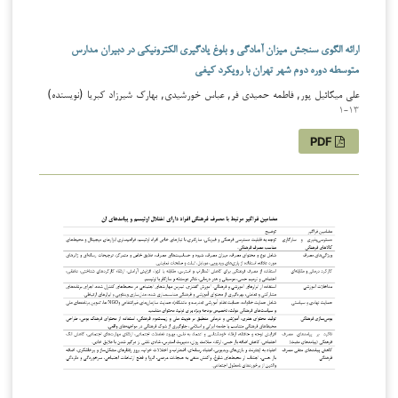
ارائه الگوی سنجش میزان آمادگی و بلوغ یادگیری الکترونیکی در دبیران مدارس
متوسطه دوره دوم شهر تهران با رویکرد کیفی
علی میکائیل پور, فاطمه حمیدی فر, عباس خورشیدی, بهارک شیرزاد کبریا (نویسنده)
1-13
PDF