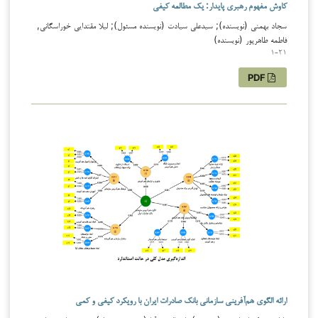
کاوش مفهوم رهبری پایدار: یک مطالعه کیفی
سجاد بهمنی (نویسنده); سیدعلی سیادت (نویسنده مسئول); لیلا مقتدایی خوراسگانی,
فاطمه طاهرپور (نویسنده)
1-21
PDF
ارائه الگوی هم‌آفرینی سازمانی بانک صادرات ایران با رویکرد کیفی و کمی