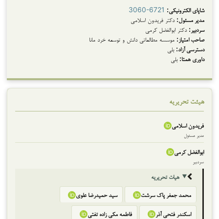
شاپای الکترونیکی:
3060-6721
مدیر مسئول:
دکتر فریدون اسلامی
سردبیر:
دکتر ابوالفضل کرمی
صاحب امتیاز:
موسسه مطالعاتی دانش و توسعه خرد مانا
دسترسی آزاد:
بلی
داوری همتا:
بلی
هیئت تحریریه
فریدون اسلامی
مدیر مسئول
ابوالفضل کرمی
سردبیر
هیات تحریریه
محمد جعفر پاک سرشت
سید حمیدرضا علوی
اسکندر فتحی آذر
فاطمه مکی زاده تفتی