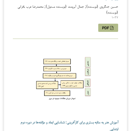
حسین جنگروی (نویسنده); جمال آبرومند (نویسنده مسئول); محمدرضا عرب بافرانی
(نویسنده)
1-27
PDF
آموزش هنر به مثابه بستری برای کارآفرینی: شناسایی ابعاد و مؤلفه‌ها در دوره دوم
ابتدایی