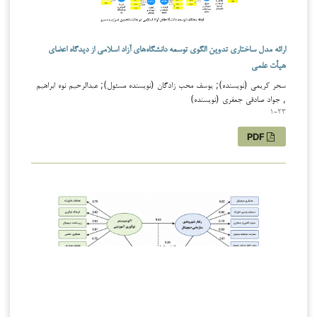
ارائه مدل ساختاری تدوین الگوی توسعه دانشگاه‌های آزاد اسلامی از دیدگاه اعضای
هیأت علمی
سحر کریمی (نویسنده); یوسف محب زادگان (نویسنده مسئول); عبدالرحیم نوه ابراهیم
, جواد صادقی جعفری (نویسنده)
1-23
PDF