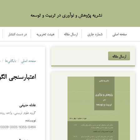
نشریه پژوهش و نوآوری در تربیت و توسعه
صفحه اصلی
شماره جاری
ارسال مقاله
هیئت تحریریه
در دست انتشار
ارسال مقاله
صفحه اصلی
/
بایگانی‌ها
/
دو
اعتبارسنجی الگ
عادله حنیفی
گروه علوم تربیتی، واحد روده
نویسنده
rg/0009-0005-9355-0494
محبوبه عبدالهی