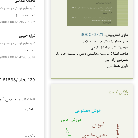
گروه علوم تربیتی، واحد روده
نویسنده مسئول
rg/0000-0002-7977-1232
دانلودها
شاپای الکترونیکی:
3060-6721
شراره حبیبی
مدیر مسئول:
دکتر فریدون اسلامی
گروه علوم تربیتی، واحد روده
سردبیر:
دکتر ابوالفضل کرمی
نویسنده
صاحب امتیاز:
موسسه مطالعاتی دانش و توسعه خرد مانا
rg/0000-0002-4196-5576
دسترسی آزاد:
بلی
داوری همتا:
بلی
10.61838/jsied.129
واژگان کلیدی
متاورس, آمو
کلمات کلیدی:
هوش مصنوعی
ساختاری
آموزش عالی
آموزش
راهبردها
ایران
تحلیل مضمون
چکیده