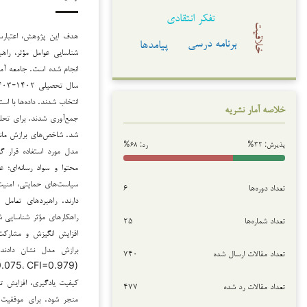
تفکر انتقادی
خلاقیت
هدف این پژوهش، اعتبارس
برنامه درسی
پیامدها
شناسایی عوامل مؤثر، را
انجام شده است. جامعه آم
خلاصه آمار نشریه
پذیرش: ۳۲%
رد: ۶۸%
مدل مورد استفاده قرار گ
محتوا و سواد رسانه‌ای؛ 
سیاست‌های حمایتی، امنی
تعداد دوره‌ها
۶
دارند. راهبردهای تعامل 
راهکارهای مؤثر شناسایی 
تعداد شماره‌ها
۲۵
افزایش انگیزش و مشارکت
برازش مدل نشان دادند
تعداد مقالات ارسال شده
۷۴۰
کیفیت یادگیری، افزایش ت
تعداد مقالات رد شده
۴۷۷
منجر شود. برای موفقیت د