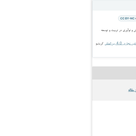
CC BY-NC 
جاری 4.0 بین‌المللی
کریتیو
 مقاله