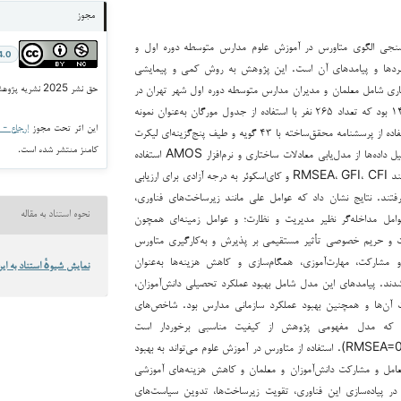
مجوز
نجی الگوی متاورس در آموزش علوم مدارس متوسطه دوره اول و
4.0
هبردها و پیامدهای آن است. این پژوهش به روش کمی و پیمایشی
اری شامل معلمان و مدیران مدارس متوسطه دوره اول شهر تهران در
حق نشر 2025 نشریه پژوهش و نوآوری در تربیت و توسعه
سال تحصیلی ۱۴۰۲-۱۴۰۳ بود که تعداد ۲۶۵ نفر با استفاده از جدول مورگان به‌عنوان نمونه
این اثر تحت مجوز
ارجاع - غیر ت
انتخاب شدند. داده‌ها با استفاده از پرسشنامه محقق‌ساخته با ۴۳ گویه و طیف پنج‌گزینه‌ای لیکرت
کامنز منتشر شده است.
جمع‌آوری شدند. برای تحلیل داده‌ها از مدل‌یابی معادلات ساختاری و نرم‌افزار AMOS استفاده
شد. شاخص‌های برازش مانند RMSEA، GFI، CFI و کای‌اسکوئر به درجه آزادی برای ارزیابی
رفتند. نتایج نشان داد که عوامل علی مانند زیرساخت‌های فناوری،
نحوه استناد به مقاله
عوامل مداخله‌گر نظیر مدیریت و نظارت؛ و عوامل زمینه‌ای همچون
ت و حریم خصوصی تأثیر مستقیمی بر پذیرش و به‌کارگیری متاورس
و مشارکت، مهارت‌آموزی، همگام‌سازی و کاهش هزینه‌ها به‌عنوان
نمایش شیوهٔ استناد به این
شدند. پیامدهای این مدل شامل بهبود عملکرد تحصیلی دانش‌آموزان،
 آن‌ها و همچنین بهبود عملکرد سازمانی مدارس بود. شاخص‌های
 که مدل مفهومی پژوهش از کیفیت مناسبی برخوردار است
(RMSEA=0.075، CFI=0.979). استفاده از متاورس در آموزش علوم می‌تواند به بهبود
عامل و مشارکت دانش‌آموزان و معلمان و کاهش هزینه‌های آموزشی
ر پیاده‌سازی این فناوری، تقویت زیرساخت‌ها، تدوین سیاست‌های