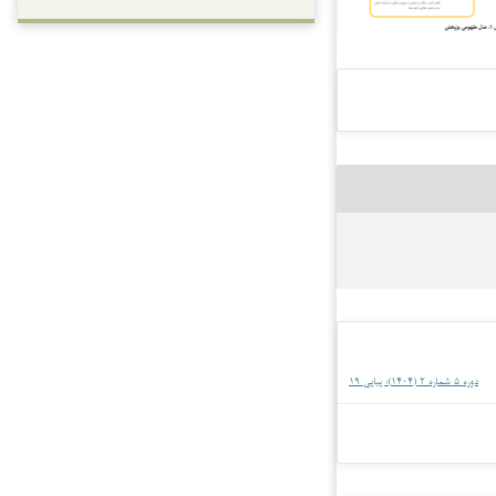
دوره 5 شماره 2 (1404): پیاپی 19