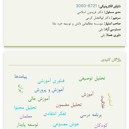
شاپای الکترونیکی:
3060-6721
مدیر مسئول:
دکتر فریدون اسلامی
سردبیر:
دکتر ابوالفضل کرمی
صاحب امتیاز:
موسسه مطالعاتی دانش و توسعه خرد مانا
دسترسی آزاد:
بلی
داوری همتا:
بلی
واژگان کلیدی
پیامدها
تحلیل توصیفی
فناوری آموزشی
ایران
آموزش و پرورش
آموزش
استرس
آموزش عالی
خلاقیت
تحلیل مضمون
تحلیل محتوا
تفکر انتقادی
برنامه درسی
معلمان
هوش مصنوعی
توسعه پایدار
کودکان