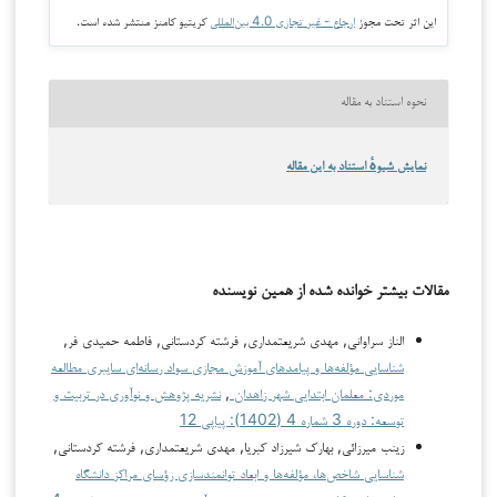
این اثر تحت مجوز
ارجاع - غیر تجاری 4.0 بین‌المللی
کریتیو کامنز منتشر شده است.
نحوه استناد به مقاله
نمایش شیوهٔ استناد به این مقاله
مقالات بیشتر خوانده شده از همین نویسنده
الناز سراوانی, مهدی شریعتمداری, فرشته کردستانی, فاطمه حمیدی فر,
شناسایی مؤلفه‌ها و پیامدهای آموزش مجازی سواد رسانه‌ای سایبری مطالعه
موردی: معلمان ابتدایی شهر زاهدان
,
نشریه پژوهش و نوآوری در تربیت و
توسعه: دوره 3 شماره 4 (1402): پیاپی 12
زینب میرزائی, بهارک شیرزاد کبریا, مهدی شریعتمداری, فرشته کردستانی,
شناسایی شاخص‌ها، مؤلفه‌ها و ابعاد توانمندسازی رؤسای مراکز دانشگاه