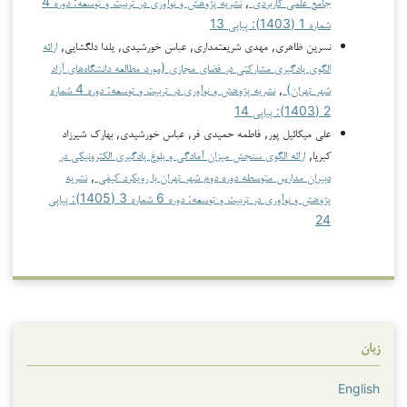
جامع علمی کاربردی
,
نشریه پژوهش و نوآوری در تربیت و توسعه: دوره 4
شماره 1 (1403): پیاپی 13
نسرین ظاهری, مهدی شریعتمداری, عباس خورشیدی, یلدا دلگشایی,
ارائه
الگوی یادگیری مشارکتی در فضای مجازی (مورد مطالعه دانشگاه‌های آزاد
شهر تهران)
,
نشریه پژوهش و نوآوری در تربیت و توسعه: دوره 4 شماره
2 (1403): پیاپی 14
علی میکائیل پور, فاطمه حمیدی فر, عباس خورشیدی, بهارک شیرزاد
کبریا,
ارائه الگوی سنجش میزان آمادگی و بلوغ یادگیری الکترونیکی در
دبیران مدارس متوسطه دوره دوم شهر تهران با رویکرد کیفی
,
نشریه
پژوهش و نوآوری در تربیت و توسعه: دوره 6 شماره 3 (1405): پیاپی
24
زبان
English