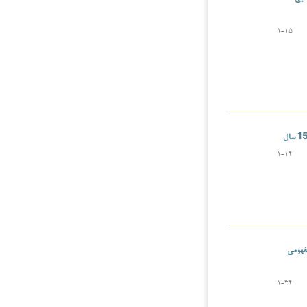
1-15
1-14
مفهومی
1-34