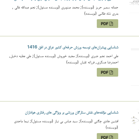
جمانه سمیر حریز (نویسنده); محمد صنوبری (نویسنده مسئول); نجم عبدالله غالی ,
بدری شاه طالبی (نویسنده)
PDF
شناسایی پیشران‌های توسعه ورزش حرفه‌ای کشور عراق در افق 1416
علی احمد نجم جبری (نویسنده); مجید خوروش (نویسنده مسئول); علی عطیه دخیل,
احمدرضا عسکری, فرزانه تقیان (نویسنده)
PDF
شناسایی مؤلفه‌های نقش ستارگان ورزشی بر ویژگی های رفتاری هواداران
افشين هادی چگنی (نویسنده); سید عباس بی نیاز (نویسنده مسئول); نيما ماجدی
(نویسنده)
PDF