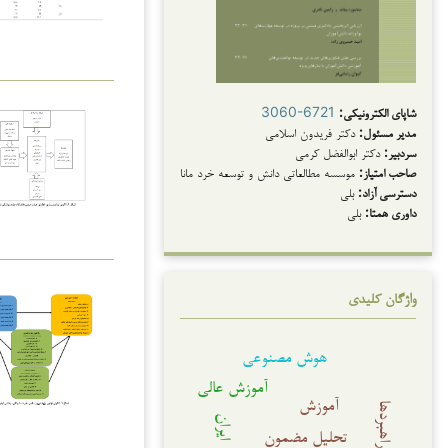
شاپای الکترونیکی:
3060-6721
مدیر مسئول:
دکتر فریدون اسلامی
سردبیر:
دکتر ابوالفضل کرمی
صاحب امتیاز:
موسسه مطالعاتی دانش و توسعه خرد مانا
دسترسی آزاد:
بلی
داوری همتا:
بلی
واژگان کلیدی
هوش مصنوعی
آموزش عالی
آموزش
راهبردها
ایران
تحلیل مضمون