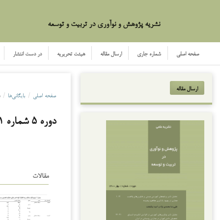
نشریه پژوهش و نوآوری در تربیت و توسعه
صفحه اصلی
شماره جاری
ارسال مقاله
هیئت تحریریه
در دست انتشار
ارسال مقاله
صفحه اصلی
/
بایگانی‌ها
/
دو
دوره 5 شماره 1 (1404): پیاپی 18
مقالات