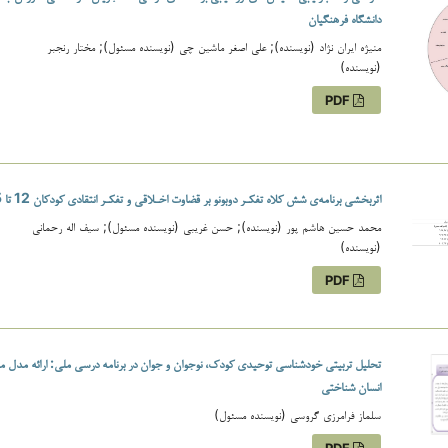
دانشگاه فرهنگیان
منیژه ایران نژاد (نویسنده); علی اصغر ماشین چی (نویسنده مسئول); مختار رنجبر
(نویسنده)
PDF
اثربخشی برنامه‌ی شش کلاه تفکـر دوبونو بر قضاوت اخـلاقی و تفکـر انتقادی کودکان 12 تا 15 سال
محمد حسین هاشم پور (نویسنده); حسن غریبی (نویسنده مسئول); سیف اله رحمانی
(نویسنده)
PDF
تحلیل تربیتی خودشناسی توحیدی کودک، نوجوان و جوان در برنامه درسی ملی: ارائه مدل 
انسان شناختی
سلماز فرامرزی گروسی (نویسنده مسئول)