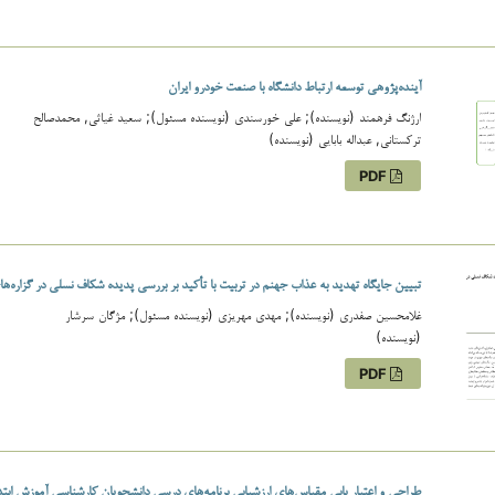
آینده‌پژوهی توسعه ارتباط دانشگاه با صنعت خودرو ایران
ارژنگ فرهمند (نویسنده); علی خورسندی (نویسنده مسئول); سعید غیاثی, محمدصالح
ترکستانی, عبداله بابایی (نویسنده)
PDF
تبیین جایگاه تهدید به عذاب جهنم در تربیت با تأکید بر بررسی پدیده شکاف نسلی در گزاره‌ها
غلامحسین صفدری (نویسنده); مهدی مهریزی (نویسنده مسئول); مژگان سرشار
(نویسنده)
PDF
طراحی و اعتبار یابی مقیاس‌های ارزشیابی برنامه‌های درسی دانشجویان کارشناسی آموزش ابت