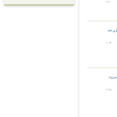
1-20
ری داده
1-14
 مدیریت
1-35