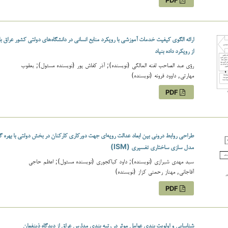
PDF
ارائه الگوی کیفیت خدمات آموزشی با رویکرد منابع انسانی در دانشگاه‌های دولتی کشور عراق با
از رویکرد داده بنیاد
رؤى عبد الصاحب لفته المالكى (نویسنده); آذر کفاش پور (نویسنده مسئول); یعقوب
مهارتی, داوود قرونه (نویسنده)
PDF
طراحی روابط درونی بین ابعاد عدالت رویه‌ای جهت دورکاری کارکنان در بخش دولتی با بهره گ
مدل سازی ساختاری تفسیری (ISM)
سید مهدی شیرازی (نویسنده); داود کیاکجوری (نویسنده مسئول); اعظم حاجی
آقاجانی, مهناز رحمتی کزاز (نویسنده)
PDF
شناسایی و اولویت بندی عوامل موثر در رتبه بندی مدارس عراق از دیدگاه ذینفعان