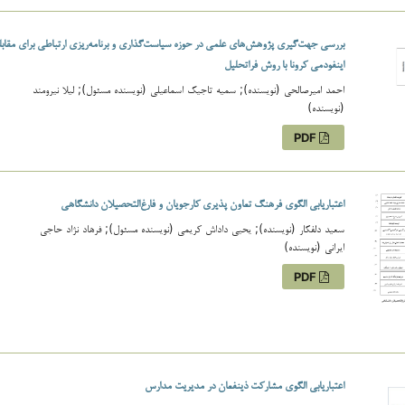
بررسی جهت‌گیری پژوهش‌های علمی در حوزه سیاست‌گذاری و برنامه‌ریزی ارتباطی برای مقابله
اینفودمی کرونا با روش فراتحلیل
احمد امیرصالحی (نویسنده); سمیه تاجیک اسماعیلی (نویسنده مسئول); لیلا نیرومند
(نویسنده)
PDF
اعتباریابی الگوی فرهنگ تعاون پذیری کارجویان و فارغ‌التحصیلان دانشگاهی
سعید دلفکار (نویسنده); یحیی داداش کریمی (نویسنده مسئول); فرهاد نژاد حاجی
ایرانی (نویسنده)
PDF
اعتباریابی الگوی مشارکت ذینفعان در مدیریت مدارس