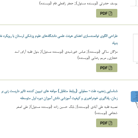
یوسف حضرتی (نویسنده مسئول); جعفر زلفعلی فام (نویسنده)
PDF
طراحی الگوی توانمندسازی اعضای هیئت علمی دانشگاه‌های علوم پزشکی لرستان با رویکرد نظ
بنیاد
مژگان ساکی (نویسنده); عباس خورشیدی (نویسنده مسئول); بتول فقیه آرام, اسد
حجازی, مریم رضایی (نویسنده)
PDF
شناسایی زنجیره علت- معلولی (روابط متقابل) مولفه­ های تبیین­ کننده تاثیر داربست ­زنی بر
زمان، یادگیری خودراهبری و کیفیت آموزشی دانش ­آموزان دوره اول متوسطه
نصیبه فقیه علی آبادی (نویسنده); بابک حسین زاده (نویسنده مسئول); علی اصغر
شجاعی (نویسنده)
PDF