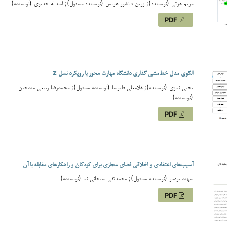
مریم عزتی (نویسنده); زرین دانشور هریس (نویسنده مسئول); اسداله خدیوی (نویسنده)
PDF
الگوی مدل خط‌مشی گذاری دانشگاه مهارت محور با رویکرد نسل z
یحیی نیازی (نویسنده); غلامعلی طبرسا (نویسنده مسئول); محمدرضا ربیعی مندجین
(نویسنده)
PDF
آسیب‌های اعتقادی و اخلاقی فضای مجازی برای کودکان و راهکارهای مقابله با آن
سهند بردبار (نویسنده مسئول); محمدتقی سبحانی نیا (نویسنده)
PDF