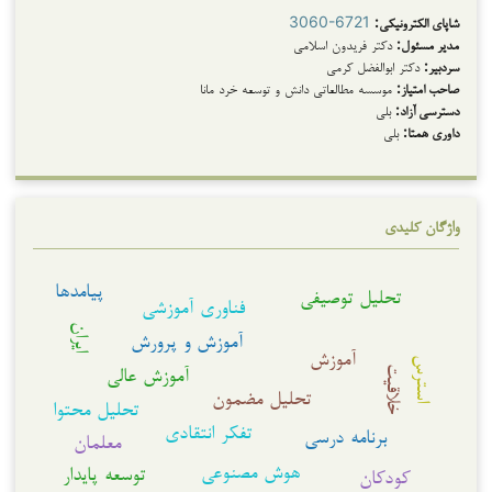
شاپای الکترونیکی:
3060-6721
مدیر مسئول:
دکتر فریدون اسلامی
سردبیر:
دکتر ابوالفضل کرمی
صاحب امتیاز:
موسسه مطالعاتی دانش و توسعه خرد مانا
دسترسی آزاد:
بلی
داوری همتا:
بلی
واژگان کلیدی
پیامدها
تحلیل توصیفی
فناوری آموزشی
ایران
آموزش و پرورش
آموزش
استرس
آموزش عالی
خلاقیت
تحلیل مضمون
تحلیل محتوا
تفکر انتقادی
برنامه درسی
معلمان
هوش مصنوعی
توسعه پایدار
کودکان