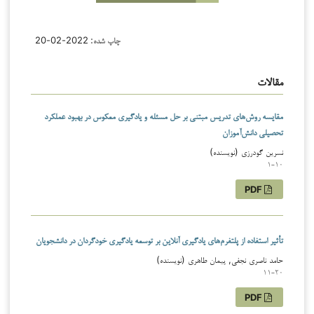
چاپ شده:
2022-02-20
مقالات
مقایسه روش‌های تدریس مبتنی بر حل مسئله و یادگیری معکوس در بهبود عملکرد
تحصیلی دانش‌آموزان
نسرین گودرزی (نویسنده)
1-10
PDF
تأثیر استفاده از پلتفرم‌های یادگیری آنلاین بر توسعه یادگیری خودگردان در دانشجویان
حامد ناصری نجفی, پیمان طاهری (نویسنده)
11-20
PDF