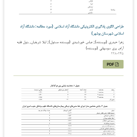
طراحی الگوی یادگیری الکترونیکی دانشگاه آزاد اسلامی (مورد مطالعه: دانشگاه آزاد
اسلامی شهرستان بوشهر)
زهرا حیدری (نویسنده); عباس خورشیدی (نویسنده مسئول); لیلا شریفیان, بتول فقیه
آرام, پری سوسهابی (نویسنده)
228-245
PDF