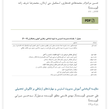
حسين مرادنژاد, محمدهادی قندهاری, اسماعیل بنی اردلان, محمدرضا شریف زاده
(نویسنده)
320-344
PDF
مقایسه اثربخشی آموزش مدیریت استرس و مهارت‌های ارتباطی بر انگیزش تحصیلی
علی حمیدی (نویسنده); مهدی قاسمی مطلق (نویسنده مسئول); سیدحسین میرزایی
(نویسنده)
345-358