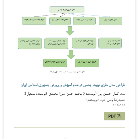
طراحی مدل نظری تربیت جنسی در نظام آموزش و پرورش جمهوری اسلامی ایران
سید کمال حسین پور (نویسنده); محمد حسن میرزا محمدی (نویسنده مسئول);
حمیدرضا وطن خواه (نویسنده)
169-184
PDF