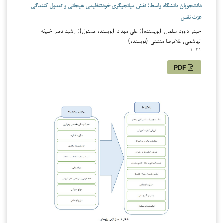
دانشجویان دانشگاه واسط: نقش میانجیگری خودتنظیمی هیجانی و تعدیل کنندگی
عزت نفس
حیدر داوود سلمان (نویسنده); علی مهداد (نویسنده مسئول); رشید ناصر خلیفه
الهاشمی, غلامرضا منشئی (نویسنده)
1-21
PDF