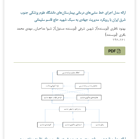
ارائه مدل اجرای خط مشی‌های درمانی بیمارستان‌های دانشگاه علوم پزشکی جنوب
شرق ایران با رویکرد مدیریت جهادی به سبک شهید حاج قاسم سلیمانی
بهنود ناظری (نویسنده); شهین شرفی (نویسنده مسئول); شیوا مداحیان, مهدی محمد
باقری (نویسنده)
246-261
PDF
ارائه مدل برنامه درسی بازی محور در دوره پیش دبستانی برمبنای نظریه مونته سوری