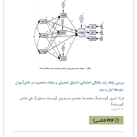
بررسی رابطه رشد یافتگی اجتماعی، اشتیاق تحصیلی و صفات شخصیت در دانش‌آموزان
متوسطه اول و دوم
فرزاد امیری (نویسنده); محمدرضا محمدی میرعزیزی (نویسنده مسئول); علی قبادی
(نویسنده)
185-203
PDF (انگلیسی)