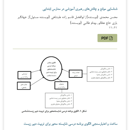
شناسایی موانع و چالش‌های رهبری آموزشی در مدارس ابتدایی
محسن محمدی (نویسنده); ابوالفضل قاسم زاده علیشاهی (نویسنده مسئول); جهانگیر
یاری حاج عطالو, بهنام طالبی (نویسنده)
22-42
PDF
ساخت و اعتبارسنجی الگوی برنامه­ درسی شایسته محور برای تربیت دبیر زیست