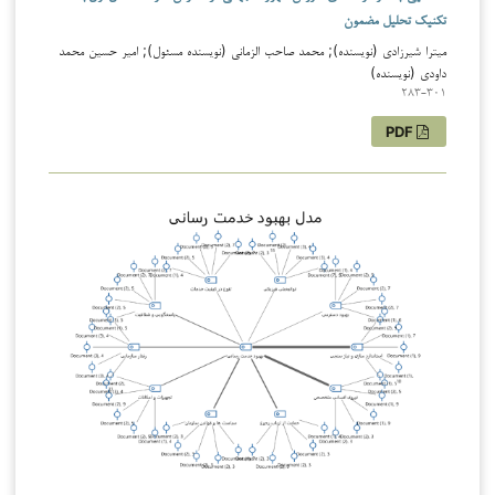
تکنیک تحلیل مضمون
میترا شیرزادی (نویسنده); محمد صاحب الزمانی (نویسنده مسئول); امیر حسین محمد
داودی (نویسنده)
283-301
PDF