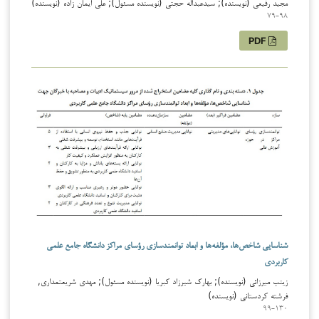
مجید رفیعی (نویسنده); سیدعبداله حجتی (نویسنده مسئول); علی ایمان زاده (نویسنده)
79-98
PDF
شناسایی شاخص‌ها، مؤلفه‌ها و ابعاد توانمندسازی رؤسای مراکز دانشگاه جامع علمی
کاربردی
زینب میرزائی (نویسنده); بهارک شیرزاد کبریا (نویسنده مسئول); مهدی شریعتمداری,
فرشته کردستانی (نویسنده)
99-130