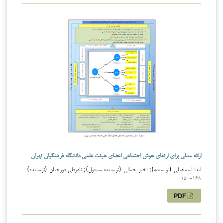
ارائه مدلی برای ارتقای هوش اجتماعی اعضای هیئت علمی دانشگاه فرهنگیان تهران
لیدا اسماعیلی (نویسنده); اختر جمالی (نویسنده مسئول); نادرقلی قورچیان (نویسنده)
150-168
PDF