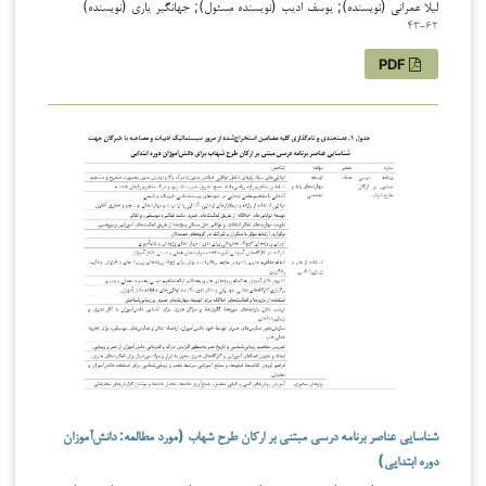
لیلا عمرانی (نویسنده); یوسف ادیب (نویسنده مسئول); جهانگیر یاری (نویسنده)
43-62
PDF
شناسایی عناصر برنامه درسی مبتنی بر ارکان طرح شهاب (مورد مطالعه: دانش‌آموزان
دوره ابتدایی)