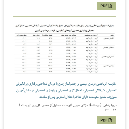
PDF
مقایسه اثربخشی درمان مبتنی بر چشم‌انداز زمان با درمان شناختی رفتاری بر انگیزش
تحصیلی، شیفتگی تحصیلی، اهمال‌کاری تحصیلی و پایداری تحصیلی در دانش‌آموزان
سیل‌زده مقطع متوسطه دارای علائم اختلال استرس پس از سانحه
فریبا رضایی (نویسنده); مژگان عارفی (نویسنده مسئول); محسن گل‌پرور (نویسنده)
131-149
PDF