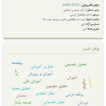
شاپای الکترونیکی:
3060-6721
مدیر مسئول:
دکتر فریدون اسلامی
سردبیر:
دکتر ابوالفضل کرمی
صاحب امتیاز:
موسسه مطالعاتی دانش و توسعه خرد مانا
دسترسی آزاد:
بلی
داوری همتا:
بلی
واژگان کلیدی
پیامدها
تحلیل توصیفی
فناوری آموزشی
ایران
آموزش و پرورش
آموزش
استرس
آموزش عالی
خلاقیت
تحلیل مضمون
تحلیل محتوا
تفکر انتقادی
برنامه درسی
معلمان
هوش مصنوعی
توسعه پایدار
کودکان