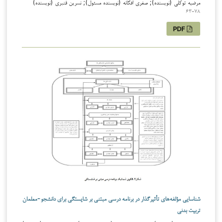
مرضیه توکلی (نویسنده); صغری افکانه (نویسنده مسئول); نسرین قنبری (نویسنده)
63-78
PDF
شناسایی مؤلفه‌های تأثیرگذار در برنامه درسی مبتنی بر شایستگی برای دانشجو-معلمان
تربیت بدنی