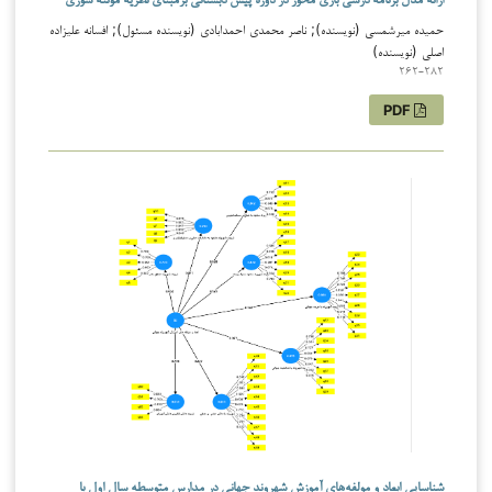
حمیده میرشمسی (نویسنده); ناصر محمدی احمدابادی (نویسنده مسئول); افسانه علیزاده
اصلی (نویسنده)
262-282
PDF
شناسایی ابعاد و مولفه‌های آموزش شهروند جهانی در مدارس متوسطه سال اول با