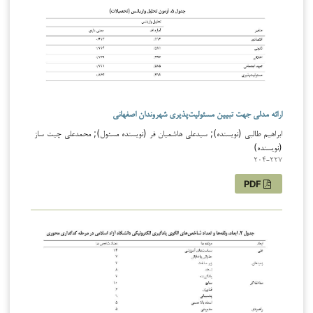
ارائه مدلی جهت تبیین مسئولیت‌پذیری شهروندان اصفهانی
ابراهیم طالبی (نویسنده); سیدعلی هاشمیان فر (نویسنده مسئول); محمدعلی چیت ساز
(نویسنده)
204-227
PDF