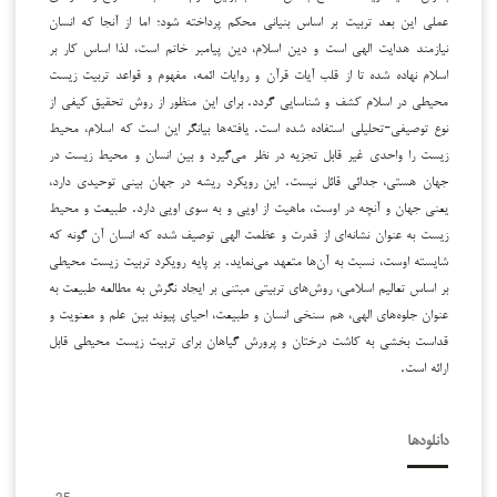
عملی این بعد تربیت بر اساس بنیانی محکم پرداخته شود؛ اما از آنجا که انسان
نیازمند هدایت الهی است و دین اسلام، دین پیامبر خاتم است، لذا اساس کار بر
اسلام نهاده شده تا از قلب آیات قرآن و روایات ائمه، مفهوم و قواعد تربیت زیست
محیطی در اسلام کشف و شناسایی گردد. برای این منظور از روش تحقیق کیفی از
نوع توصیفی-تحلیلی استفاده شده است. یافته‌ها بیانگر این است که اسلام، محیط
زیست را واحدی غیر قابل تجزیه در نظر می‌گیرد و بین انسان و محیط زیست در
جهان هستی، جدائی قائل نیست. این رویکرد ریشه در جهان بینی توحیدی دارد،
یعنی جهان و آنچه در اوست، ماهیت از اویی و به سوی اویی دارد. طبیعت و محیط
زیست به عنوان نشانه‌ای از قدرت و عظمت الهی توصیف شده که انسان آن گونه که
شایسته اوست، نسبت به آن‌ها متعهد می‌نماید. بر پایه رویکرد تربیت زیست محیطی
بر اساس تعالیم اسلامی، روش‌های تربیتی مبتنی بر ایجاد نگرش به مطالعه طبیعت به
عنوان جلوه‌های الهی، هم سنخی انسان و طبیعت، احیای پیوند بین علم و معنویت و
قداست بخشی به کاشت درختان و پرورش گیاهان برای تربیت زیست محیطی قابل
ارائه است.
دانلودها