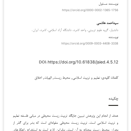
نویسنده مسئول
https://orcid.org/0000-0002-1365-1756
سیداحمد هاشمی
دانشیار، گروه علوم تربیتی، واحد لامرد، دانشگاه آزاد اسلامی، لامرد، ایران.
نویسنده
https://orcid.org/0009-0003-4408-3338
https://doi.org/10.61838/jsied.4.5.12
DOI:
تعلیم و تربیت اسلامی, محیط زیست, الهیات, اخلاق
کلمات کلیدی:
چکیده
هدف از انجام این پژوهش تببین جایگاه تربیت زیست محیطی در مبانی فلسفه تعلیم
و تربیت اسلامی است. تربیت زیست محیطی مقوله‌ای است که بشر برای گذر از
بحران محیط زیست محتاج به آن است. بنابراین لازم است به استخراج راهکارهای