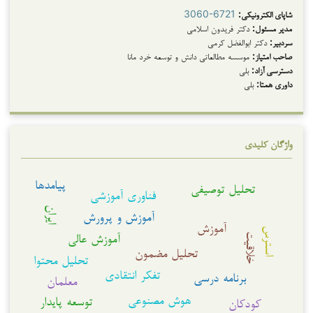
شاپای الکترونیکی:
3060-6721
مدیر مسئول:
دکتر فریدون اسلامی
سردبیر:
دکتر ابوالفضل کرمی
صاحب امتیاز:
موسسه مطالعاتی دانش و توسعه خرد مانا
دسترسی آزاد:
بلی
داوری همتا:
بلی
واژگان کلیدی
پیامدها
تحلیل توصیفی
فناوری آموزشی
ایران
آموزش و پرورش
آموزش
استرس
آموزش عالی
خلاقیت
تحلیل مضمون
تحلیل محتوا
تفکر انتقادی
برنامه درسی
معلمان
هوش مصنوعی
توسعه پایدار
کودکان