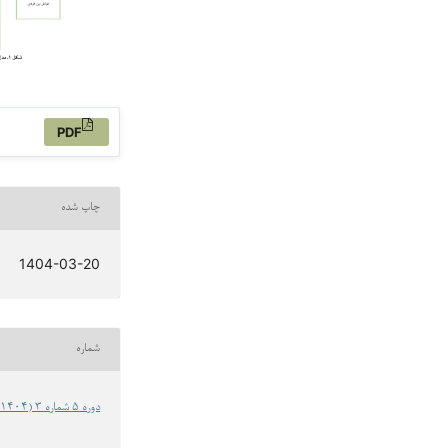
PDF
چاپ شده
1404-03-20
شماره
دوره 5 شماره 3 (1404): پیاپی 20