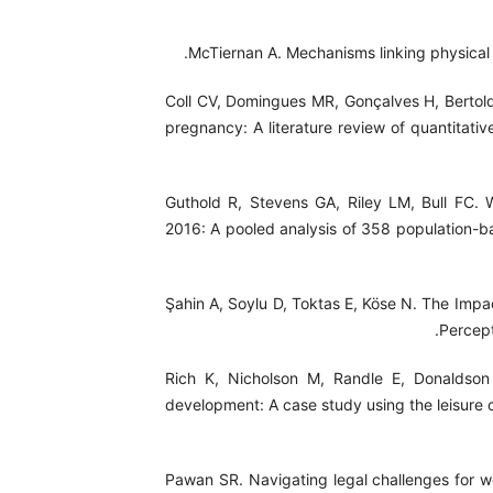
McTiernan A. Mechanisms linking physical 
Coll CV, Domingues MR, Gonçalves H, Bertoldi 
pregnancy: A literature review of quantitati
Guthold R, Stevens GA, Riley LM, Bull FC. W
2016: A pooled analysis of 358 population-bas
Şahin A, Soylu D, Toktas E, Köse N. The Impa
Percept
Rich K, Nicholson M, Randle E, Donaldson A
development: A case study using the leisure 
Pawan SR. Navigating legal challenges for wo