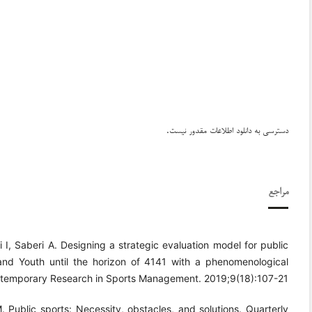
دسترسی به دانلود اطلاعات مقدور نیست.
مراجع
I, Saberi A. Designing a strategic evaluation model for public
and Youth until the horizon of 4141 with a phenomenological
temporary Research in Sports Management. 2019;9(18):107-21.
ublic sports: Necessity, obstacles, and solutions. Quarterly