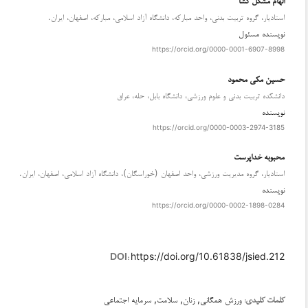
استادیار، گروه تربیت بدنی، واحد مبارکه، دانشگاه آزاد اسلامی، مبارکه، اصفهان، ایران.
نویسنده مسئول
https://orcid.org/0000-0001-6907-8998
حسین مکی محمود
دانلودها
دانشکده تربیت بدنی و علوم ورزشی، دانشگاه بابل، حله، عراق
نویسنده
https://orcid.org/0000-0003-2974-3185
محبوبه خداپرست
استادیار، گروه مدیریت ورزشی، واحد اصفهان (خوراسگان)، دانشگاه آزاد اسلامی، اصفهان، ایران.
نویسنده
https://orcid.org/0000-0002-1898-0284
https://doi.org/10.61838/jsied.212
DOI:
ورزش همگانی, زنان, سلامت, سرمایه اجتماعی
کلمات کلیدی: