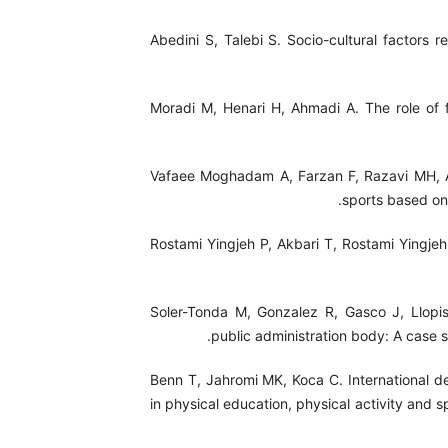
Abedini S, Talebi S. Socio-cultural factors re
Moradi M, Henari H, Ahmadi A. The role of f
Vafaee Moghadam A, Farzan F, Razavi MH, Af
sports based on
Rostami Yingjeh P, Akbari T, Rostami Yingje
Soler-Tonda M, Gonzalez R, Gasco J, Llopi
public administration body: A case s
Benn T, Jahromi MK, Koca C. International d
in physical education, physical activity and 