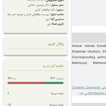
مدیر مسئول:
دکتر فریدون اسلامی
سردبیر:
دکتر ابوالفضل کرمی
صاحب امتیاز:
موسسه مطالعاتی دانش و توسعه خرد مانا
دسترسی آزاد:
بلی
داوری همتا:
بلی
واژگان کلیدی
2025 Intesar Hamad Esmail Al-
Shammari (Author); E
(Corresponding autho
Mahmoud, Mahboob
خلاصه آمار نشریه
پذیرش: ۳۲%
رد: ۶۸%
مللی
Creative Commons
تعداد دوره‌ها
۶
Attribution
می باشد.
تعداد شماره‌ها
۲۵