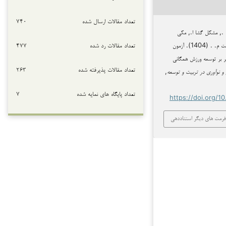
تعداد مقالات ارسال شده
۷۴۰
 ., مشکل گشا ا., مکی
تعداد مقالات رد شده
۴۷۷
محمود ح. ., & خداپرست م. . (1404). آزمون
ر بر توسعه ورزش همگانی
تعداد مقالات پذیرفته شده
۲۶۳
و نوآوری در تربیت و توسعه
,
تعداد پایگاه های نمایه شده
۷
https://doi.org/1
فرمت های دیگر استناددهی