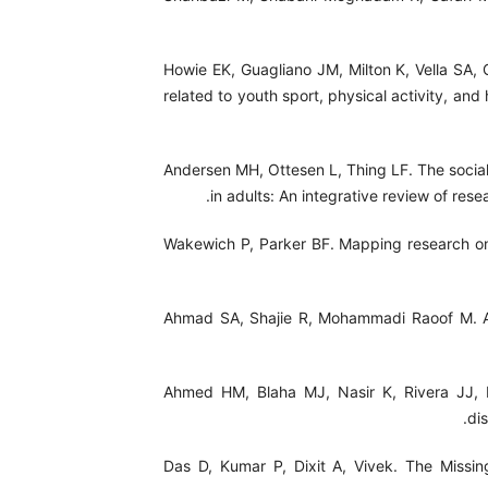
Howie EK, Guagliano JM, Milton K, Vella SA, G
related to youth sport, physical activity, and
Andersen MH, Ottesen L, Thing LF. The social
in adults: An integrative review of res
Wakewich P, Parker BF. Mapping research on
Ahmad SA, Shajie R, Mohammadi Raoof M. A c
Ahmed HM, Blaha MJ, Nasir K, Rivera JJ, Bl
di
Das D, Kumar P, Dixit A, Vivek. The Missin