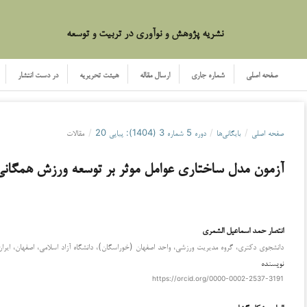
نشریه پژوهش و نوآوری در تربیت و توسعه
صفحه اصلی
شماره جاری
ارسال مقاله
هیئت تحریریه
در دست انتشار
صفحه اصلی
/
بایگانی‌ها
/
دوره 5 شماره 3 (1404): پیاپی 20
/
مقالات
آزمون مدل ساختاری عوامل موثر بر توسعه ورزش همگانی
انتصار حمد اسماعیل الشمری
دانشجوی دکتری، گروه مدیریت ورزشی، واحد اصفهان (خوراسگان)، دانشگاه آزاد اسلامی، اصفهان، ایران
نویسنده
https://orcid.org/0000-0002-2537-3191
الهام مشکل گشا