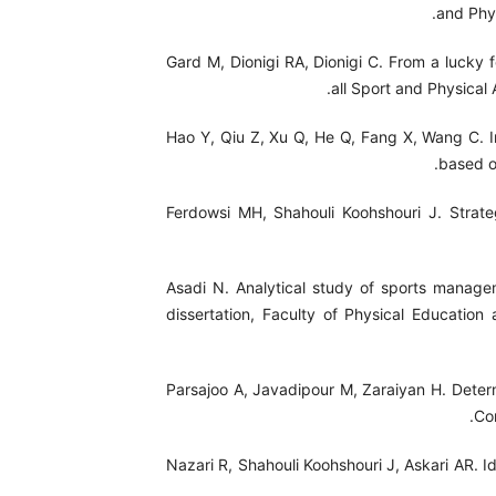
and Phy
Gard M, Dionigi RA, Dionigi C. From a lucky fe
all Sport and Physical 
Hao Y, Qiu Z, Xu Q, He Q, Fang X, Wang C. I
based o
Ferdowsi MH, Shahouli Koohshouri J. Strateg
Asadi N. Analytical study of sports manage
dissertation, Faculty of Physical Education
Parsajoo A, Javadipour M, Zaraiyan H. Determin
Co
Nazari R, Shahouli Koohshouri J, Askari AR. Id