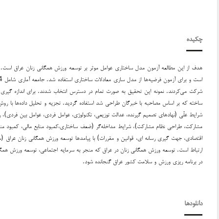
چکیده
هدف از این مطالعه آزمون مدل ساختاری عوامل موثر بر توسعه ورزش همگانی زنان عراق اس
شرکت می‌کردند. نمونه این تحقیق به صورت تمام در دسترس انتخاب شدند. برای اندازه گیری
ساخته که بر اساس مصاحبه با خبرگان طراحی شد استفاده گردید. تجزیه و تحلیل داده‌ها با روش
شرایط علّی (نهادهای تصمیم گیرنده، عدالت توزیعی، تکنولوژی، عوامل فردی، عوامل بین فردی)،
مشارکت، طراحی نظام مشارکت)، شرایط مداخله‌گر (ضعف ساختاری،کمبود منابع مالی، کمبود مناب
اقتصادی، جهت گیری رسانه ای، قوانین و مقررات) با پیامدها توسعه ورزش همگانی زنان عراق (
ارتباط است. توسعه ورزش همگانی زنان در عراق که منجر به سرمایه اجتماعی، توسعه ورزش همگا
در برنامه ریزی ورزش و سلامت کشور عراق گنجانده شود.
دانلودها