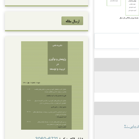
ارسال مقاله
شاپای الکترونیکی:
3060-6721