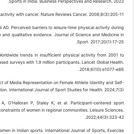
Sports in India. Business Perspectives and Research. 2023.
activity with cancer. Nature Reviews Cancer. 2008;8(3):205-11.
AD. Perceived barriers to leisure-time physical activity during
ve and qualitative evidence. Journal of Science and Medicine in
Sport. 2017;20(1):17-25.
orldwide trends in insufficient physical activity from 2001 to
ed surveys with 1.9 million participants. Lancet Global Health.
2018;6(10):e1077-e86.
ct of Media Representation on Female Athlete Identity and Self-
ion. International Journal of Sport Studies for Health. 2024;7(3).
, O'Halloran P, Staley K, et al. Participant-centered sport
constraints of women in regional communities. Leisure Sciences.
2022;44(3):323-42.
men in Indian sports. International Journal of Sports, Exercise