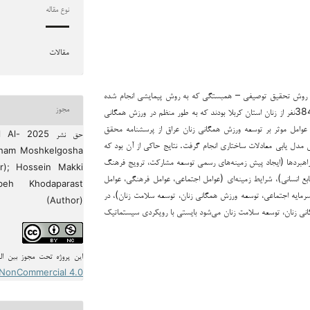
نوع مقاله
مقالات
ت. روش تحقیق توصیفی – همبستگی که به روش پیمایشی انجام شده
است و برای آزمون فرضیه‌ها از مدل سازی معادلات ساختاری استفاده شد. جامعه آماری شامل 384نفر از زنان استان کربلا بودند که به طور منظم در ورزش همگانی
مجوز
 عوامل موثر بر توسعه ورزش همگانی زنان عراق از پرسشنامه محقق
حق نشر 
 مدل یابی معادلات ساختاری انجام گرفت. نتایج حاکی از آن بود که
lham Moshkelgosha
 راهبردها (ایجاد پیش زمینه‌های رسمی توسعه مشارکت، ترویج فرهنگ
r); Hossein Makki
ع انسانی)، شرایط زمینه‌ای (عوامل اجتماعی، عوامل فرهنگی، عوامل
eh Khodaparast
سرمایه اجتماعی، توسعه ورزش همگانی زنان، توسعه سلامت زنان)، در
(Author)
نی زنان، توسعه سلامت زنان می‌شود بایستی با رویکردی سیستماتیک
این پروژه تحت مجوز بین ال
-NonCommercial 4.0