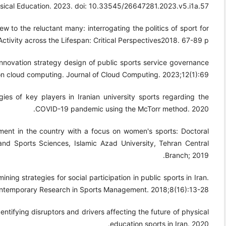
sical Education. 2023. doi: 10.33545/26647281.2023.v5.i1a.57.
w to the reluctant many: interrogating the politics of sport for
Activity across the Lifespan: Critical Perspectives2018. 67-89 p.
nnovation strategy design of public sports service governance
n cloud computing. Journal of Cloud Computing. 2023;12(1):69.
ies of key players in Iranian university sports regarding the
COVID-19 pandemic using the McTorr method. 2020.
ment in the country with a focus on women's sports: Doctoral
 and Sports Sciences, Islamic Azad University, Tehran Central
Branch; 2019.
ing strategies for social participation in public sports in Iran.
ntemporary Research in Sports Management. 2018;8(16):13-28.
entifying disruptors and drivers affecting the future of physical
education sports in Iran. 2020.