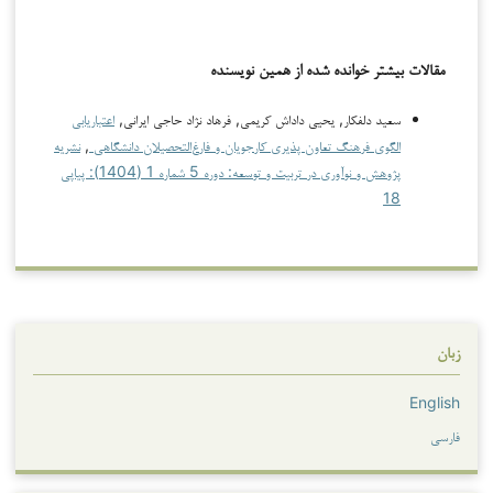
مقالات بیشتر خوانده شده از همین نویسنده
سعید دلفکار, یحیی داداش کریمی, فرهاد نژاد حاجی ایرانی,
اعتباریابی
الگوی فرهنگ تعاون پذیری کارجویان و فارغ‌التحصیلان دانشگاهی
,
نشریه
پژوهش و نوآوری در تربیت و توسعه: دوره 5 شماره 1 (1404): پیاپی
18
زبان
English
فارسی