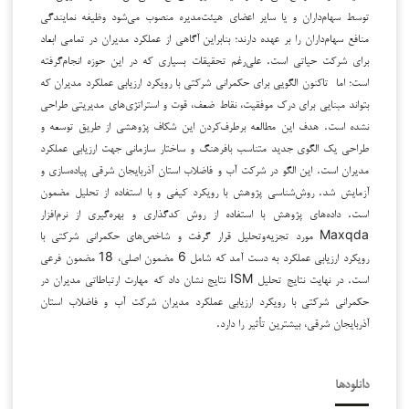
توسط سهام‌داران و یا سایر اعضای هیئت‌مدیره منصوب می‌شود وظیفه نمایندگی
منافع سهام‌داران را بر عهده دارند؛ بنابراین آگاهی از عملکرد مدیران در تمامی ابعاد
برای شرکت حیاتی است. علی‌رغم تحقیقات بسیاری که در این حوزه انجام‌گرفته
است؛ اما تاکنون الگویی برای حکمرانی شرکتی با رویکرد ارزیابی عملکرد مدیران که
بتواند مبنایی برای درک موفقیت، نقاط ضعف، قوت و استراتژی‌های مدیریتی طراحی
نشده است. هدف این مطالعه برطرف‌کردن این شکاف پژوهشی از طریق توسعه و
طراحی یک الگوی جدید متناسب بافرهنگ و ساختار سازمانی جهت ارزیابی عملکرد
مدیران است. این الگو در شرکت آب و فاضلاب استان آذربایجان شرقی پیاده‌سازی و
آزمایش شد. روش‌شناسی پژوهش با رویکرد کیفی و با استفاده از تحلیل مضمون
است. داده‌‌‌‌های پژوهش با استفاده از روش کدگذاری و بهره‌گیری از نرم‌افزار
Maxqda مورد تجزیه‌وتحلیل قرار گرفت و شاخص‌های حکمرانی شرکتی با
رویکرد ارزیابی عملکرد به دست آمد که شامل 6 مضمون اصلی، 18 مضمون فرعی
است. در نهایت نتایج تحلیل ISM نتایج نشان داد که مهارت ارتباطاتی مدیران در
حکمرانی شرکتی با رویکرد ارزیابی عملکرد مدیران شرکت آب و فاضلاب استان
آذربایجان شرقی، بیشترین تأثیر را دارد.
دانلودها