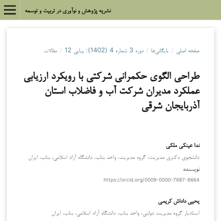
نشریه پژوهش و نوآوری در تربیت و توسعه
صفحه اصلی
/
بایگانی‌ها
/
دوره 3 شماره 4 (1402): پیاپی 12
/
مقالات
طراحی الگوی حکمرانی شرکتی با رویکرد ارزیابی
عملکرد مدیران شرکت آب و فاضلاب استان
آذربایجان شرقی
ندا عینکی ملکی
دانشجوی دکتری مدیریت، گروه مدیریت، واحد بناب، دانشگاه آزاد اسلامی، بناب، ایران
نویسنده
https://orcid.org/0009-0000-7687-6664
یحیی داداش کریمی
استادیار گروه مدیریت دولتی، واحد بناب، دانشگاه آزاد اسلامی، بناب، ایران