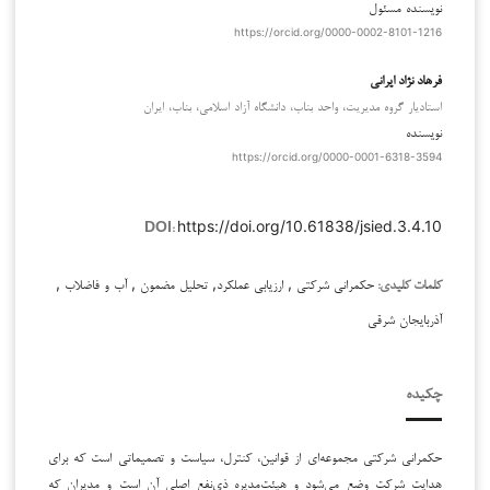
نویسنده مسئول
https://orcid.org/0000-0002-8101-1216
فرهاد نژاد ایرانی
استادیار گروه مدیریت، واحد بناب، دانشگاه آزاد اسلامی، بناب، ایران
نویسنده
https://orcid.org/0000-0001-6318-3594
https://doi.org/10.61838/jsied.3.4.10
DOI:
حکمرانی شرکتی , ارزیابی عملکرد, تحلیل مضمون , آب و فاضلاب ,
کلمات کلیدی:
آذربایجان شرقی
چکیده
حکمرانی شرکتی مجموعه‌ای از قوانین، کنترل، سیاست و تصمیماتی است که برای
هدایت شرکت وضع می‌شود و هیئت‌مدیره ذی‌نفع اصلی آن است و مدیران که