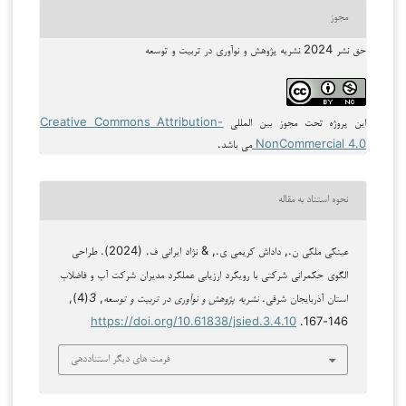
مجوز
حق نشر 2024 نشریه پژوهش و نوآوری در تربیت و توسعه
این پروژه تحت مجوز بین المللی
Creative Commons Attribution-
NonCommercial 4.0
می باشد.
نحوه استناد به مقاله
عینکی ملکی ن., داداش کریمی ی., & نژاد ایرانی ف. (2024). طراحی
الگوی حکمرانی شرکتی با رویکرد ارزیابی عملکرد مدیران شرکت آب و فاضلاب
استان آذربایجان شرقی.
نشریه پژوهش و نوآوری در تربیت و توسعه
,
3
(4),
https://doi.org/10.61838/jsied.3.4.10
146-167.
فرمت های دیگر استناددهی