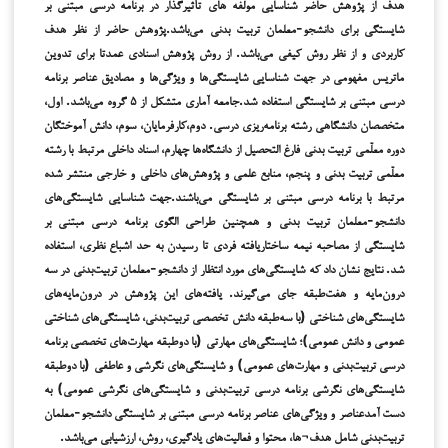
هدف از پژوهش حاضر شناسایی مولفه های تأثیرگذار در برنامه درسی مبتنی بر
شایستگی برای دانشجو-معلمان تربیت بدنی می‌باشد.پژوهش حاضر از نظر هدف
کاربردی و از نظر روش کیفی می‌باشد. از روش پژوهش اسنادی عمدتا برای تدوین
ماتریس مفهومی در جهت شناسایی شایستگی‌ها و ویژگی‌ها و مصادیق عناصر برنامه
درسی مبتنی بر شایستگی استفاده شد.جامعه آماری متشکل از ۵ گروه می‌باشد. اول،
متخصصان دانشگاهی رشته برنامه‌ریزی درسی. دوم،کارفرمایان، سوم، دانش آموختگان
دوره معلّمی تربیت بدنی فارغ التحصیل از دانشگاه‌ها چهارم، اسناد داخلی مرتبط با رشته
معلّمی تربیت بدنی و پنجم، منابع علمی و پژوهش‌های داخلی و خارجی منتشر شده
مرتبط با برنامه درسی مبتنی بر شایستگی می‌باشند.جهت شناسایی شایستگی‌های
دانشجو-معلمان تربیت بدنی و همچنین طراحی الگوی برنامه درسی مبتنی بر
شایستگی از مصاحبه نیمه ساختاریافته فردی تا رسیدن به حد اشباع نظری، استفاده
شد. نتایج‌ نشان داد که‌ شایستگی‌های‌ مورد انتظار از دانشجو-معلمان تربیت‌بدنی در سه‌
درون‌مایه‌ و هفت‌طبقه‌ جای‌ می‌گیرند. یافته‌های‌ این‌ پژوهش‌ در درون‌مایه‌های‌
شایستگی‌های‌ شناختی‌ (با سه‌طبقه‌ دانش‌ تخصصی‌ تربیت‌بدنی، شایستگی‌های‌ شناختی‌
عمومی‌ و دانش‌ عمومی‌)؛ شایستگی‌های‌ مهارتی‌ (با دوطبقه‌ مهارت‌های‌ تخصصی‌ برنامه‌
درسی‌ تربیت‌بدنی و مهارت‌های‌ عمومی‌) و شایستگی‌های‌ نگرشی‌ و عاطفی‌ (با دوطبقه‌
شایستگی‌های‌ نگرشی‌ برنامه‌ درسی تربیت‌بدنی‌ و شایستگی‌های‌ نگرشی‌ عمومی‌) به
دست‌ آمدعناصر و ویژگی‌های‌ عناصر برنامه‌ درسی‌ مبتنی‌ بر شایستگی‌ دانشجو-معلمان
تربیت‌بدنی شامل هدف¬ها، محتوا و فعالیت‌های یادگیری، روش، ارزشیابی می‌باشد.