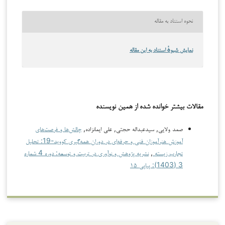
نحوه استناد به مقاله
نمایش شیوهٔ استناد به این مقاله
مقالات بیشتر خوانده شده از همین نویسنده
صمد ولایی, سیدعبداله حجتی, علی ایمانزاده,
چالش‌ها و فرصت‌های
آموزش هنرآموزان فنی و حرفه‌ای در دوران همه‌گیری کووید-19: تحلیل
تجارب زیسته
,
نشریه پژوهش و نوآوری در تربیت و توسعه: دوره 4 شماره
3 (1403): پیاپی ۱۵