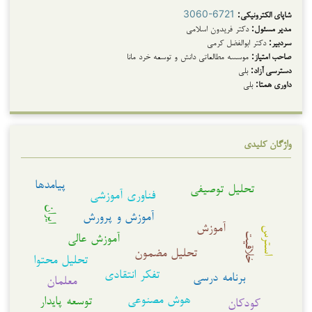
شاپای الکترونیکی:
3060-6721
مدیر مسئول:
دکتر فریدون اسلامی
سردبیر:
دکتر ابوالفضل کرمی
صاحب امتیاز:
موسسه مطالعاتی دانش و توسعه خرد مانا
دسترسی آزاد:
بلی
داوری همتا:
بلی
واژگان کلیدی
پیامدها
تحلیل توصیفی
فناوری آموزشی
ایران
آموزش و پرورش
آموزش
استرس
آموزش عالی
خلاقیت
تحلیل مضمون
تحلیل محتوا
تفکر انتقادی
برنامه درسی
معلمان
هوش مصنوعی
توسعه پایدار
کودکان