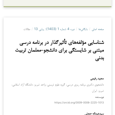
صفحه اصلی
/
بایگانی‌ها
/
دوره 4 شماره 1 (1403): پیاپی 13
/
مقالات
شناسایی مؤلفه‌های تأثیرگذار در برنامه درسی
مبتنی بر شایستگی برای دانشجو-معلمان تربیت
بدنی
مجید رفیعی
دانشجوی دکتری برنامه ریزی درسی، گروه علوم تربیتی، واحد تبریز، دانشگاه آزاد اسلامی،
تبریز، ایران
نویسنده
https://orcid.org/0009-0006-2225-1013
سیدعبداله حجتی