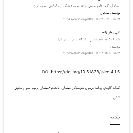
استادیار، گروه علوم تربیتی، واحد بناب، دانشگاه آزاد اسلامی، بناب، ایران
نویسنده مسئول
https://orcid.org/0000-0002-0316-9739
علی ایمان زاده
دانشیار، گروه علوم تربیتی، دانشگاه تبریز، تبریز، ایران
نویسنده
https://orcid.org/0000-0002-1502-8482
https://doi.org/10.61838/jsied.4.1.5
DOI:
برنامه درسی, شایستگی معلمان, دانشجو-معلمان تربیت بدنی, تحلیل
کلمات کلیدی:
کیفی
چکیده