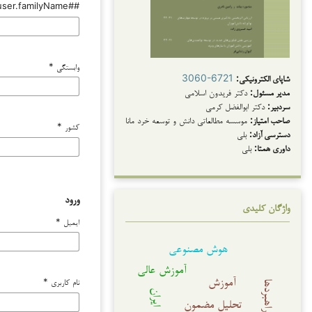
##user.familyName##
وابستگی
*
شاپای الکترونیکی:
3060-6721
مدیر مسئول:
دکتر فریدون اسلامی
سردبیر:
دکتر ابوالفضل کرمی
صاحب امتیاز:
موسسه مطالعاتی دانش و توسعه خرد مانا
کشور
*
دسترسی آزاد:
بلی
داوری همتا:
بلی
ورود
واژگان کلیدی
ایمیل
*
هوش مصنوعی
آموزش عالی
آموزش
نام کاربری
*
راهبردها
ایران
تحلیل مضمون