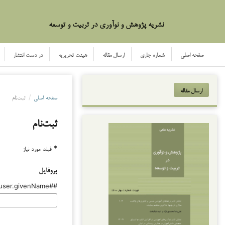
نشریه پژوهش و نوآوری در تربیت و توسعه
صفحه اصلی
شماره جاری
ارسال مقاله
هیئت تحریریه
در دست انتشار
ارسال مقاله
صفحه اصلی
/
ثبت‌نام
ثبت‌نام
* فیلد مورد نیاز
پروفایل
##user.givenName##