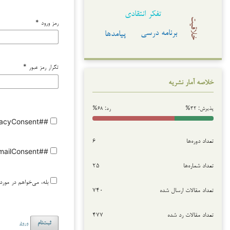
تفکر انتقادی
خلاقیت
رمز ورود
*
برنامه درسی
پیامدها
تکرار رمز عبور
*
خلاصه آمار نشریه
پذیرش: ۳۲%
رد: ۶۸%
##user.register.form.privacyConsent##
تعداد دوره‌ها
۶
##user.register.form.emailConsent##
تعداد شماره‌ها
۲۵
بله، می‌خواهم در مورد درخواست‌های بررسی مطالب ارسالی به این مجله با من تماس گرفته شود.
تعداد مقالات ارسال شده
۷۴۰
تعداد مقالات رد شده
۴۷۷
ورود
ثبت‌نام