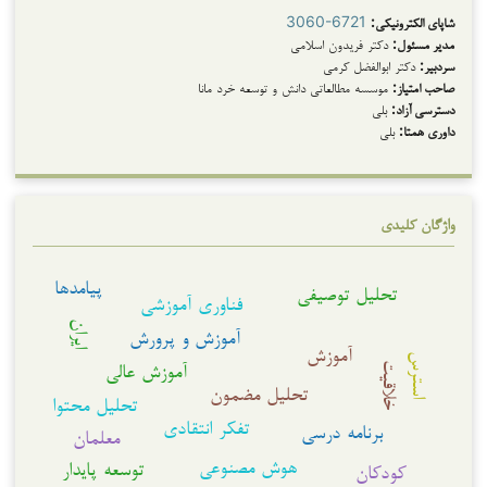
شاپای الکترونیکی:
3060-6721
مدیر مسئول:
دکتر فریدون اسلامی
سردبیر:
دکتر ابوالفضل کرمی
صاحب امتیاز:
موسسه مطالعاتی دانش و توسعه خرد مانا
دسترسی آزاد:
بلی
داوری همتا:
بلی
واژگان کلیدی
پیامدها
تحلیل توصیفی
فناوری آموزشی
ایران
آموزش و پرورش
آموزش
استرس
آموزش عالی
خلاقیت
تحلیل مضمون
تحلیل محتوا
تفکر انتقادی
برنامه درسی
معلمان
هوش مصنوعی
توسعه پایدار
کودکان