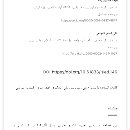
استادیار، گروه علوم تربیتی، واحد بابل، دانشگاه آزاد اسلامی، بابل، ایران.
نویسنده مسئول
https://orcid.org/0000-0003-0897-9877
علی اصغر شجاعی
استادیار، گروه مدیریت آموزشی، واحد بابل، دانشگاه آزاد اسلامی، بابل، ایران.
نویسنده
https://orcid.org/0000-0002-1454-1057
https://doi.org/10.61838/jsied.146
DOI:
داربست ¬زنی, مدیریت زمان, یادگیری خودراهبری, کیفیت آموزشی
کلمات کلیدی:
چکیده
این مطالعه به بررسی زنجیره علت و معلولی عوامل تأثیرگذار بر داربست‌زنی بر