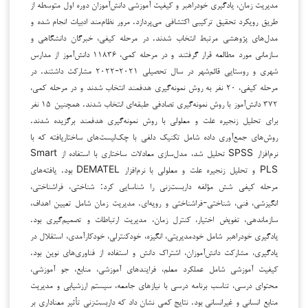
مدیریت زمان، یادگیری خودراهبر و کیفیت آموزشی دانش‌آموزان دوره اول متوسطه از
طریق رویکرد تحقیق ترکیبی اکتشافی می‌پردازد. مرور نظام‌مند ادبیات انجام شده و
مدل‌های پژوهشی مرتبط انتخاب شدند. در مرحله کیفی، خبرگان دانشگاهی و
سازمانی مورد مطالعه قرار گرفتند و در مرحله کمی، ۱۱۸۳۶ دانش‌آموز از مدارس
شهری و روستایی قائم‌شهر در سال تحصیلی ۲۰۲۱-۲۰۲۲ مشارکت داشتند. در
مرحله کیفی، ۲۰ نفر به روش نمونه‌گیری هدفمند انتخاب شدند و در مرحله کمی،
۳۷۲ دانش‌آموز با روش نمونه‌گیری تصادفی طبقه‌ای انتخاب شدند. همچنین ۱۵ نفر
برای تحلیل زنجیره علت و معلولی با روش نمونه‌گیری هدفمند برگزیده شدند.
روش‌های جمع‌آوری داده شامل تکنیک دلفی با چک‌لیست‌های ساختاریافته که با
نرم‌افزار SPSS تحلیل شد، مدل‌سازی معادلات ساختاری با استفاده از Smart
PLS و تحلیل زنجیره علت و معلولی با نرم‌افزار DEMATEL بود. یافته‌های
مرحله کیفی شش مؤلفه داربست‌زنی را شناسایی کرد: شناختی، فراشناختی،
انگیزشی، فنی، شناختی-فراشناختی و رویه‌ای. مدیریت زمان شامل تعیین اهداف،
سازماندهی، تفویض اختیار، کنترل زمان، مدیریت ارتباطات و تصمیم‌گیری بود.
یادگیری خودراهبر شامل خودمدیریتی، انگیزه، خودکنترلی، خودکارآمدی، استقلال در
یادگیری، مشارکت دانش‌آموزان، اشتراک دانش و استفاده از فناوری‌های نوین بود.
کیفیت آموزشی شامل عملکرد معلم، فرایندهای آموزشی، منابع، جو آموزشی،
محتوای درسی، تناسب برنامه درسی با نیازهای جامعه، سیستم ارزشیابی و مدیریت
منابع انسانی و غیرانسانی بود. نتایج کمی نشان داد که داربست‌زنی تأثیر معناداری بر