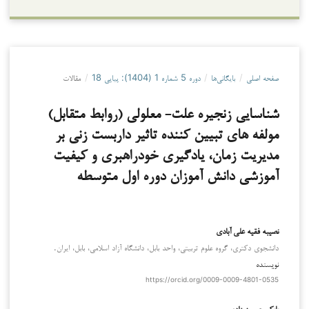
صفحه اصلی
/
بایگانی‌ها
/
دوره 5 شماره 1 (1404): پیاپی 18
/
مقالات
شناسایی زنجیره علت- معلولی (روابط متقابل)
مولفه­ های تبیین­ کننده تاثیر داربست ­زنی بر
مدیریت زمان، یادگیری خودراهبری و کیفیت
آموزشی دانش ­آموزان دوره اول متوسطه
نصیبه فقیه علی آبادی
دانشجوی دکتری، گروه علوم تربیتی، واحد بابل، دانشگاه آزاد اسلامی، بابل، ایران.
نویسنده
https://orcid.org/0009-0009-4801-0535
بابک حسین زاده