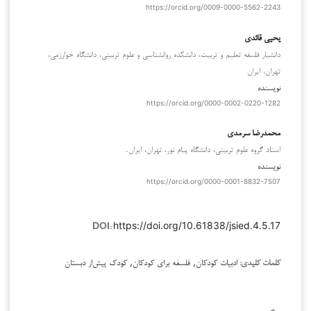
https://orcid.org/0009-0000-5562-2243
یحیی قائدی
دانشیار فلسفه تعلیم و تربیت، دانشکده روانشناسی و علوم تربیتی، دانشگاه خوارزمی،
تهران، ایران
نویسنده
https://orcid.org/0000-0002-0220-1282
محمدرضا سرمدی
استاد گروه علوم تربیتی، دانشگاه پیام نور، تهران، ایران.
نویسنده
https://orcid.org/0000-0001-8832-7507
https://doi.org/10.61838/jsied.4.5.17
DOI:
ادبیات کودکان, فلسفه برای کودکان, کودک پیش‌از دبستان
کلمات کلیدی: