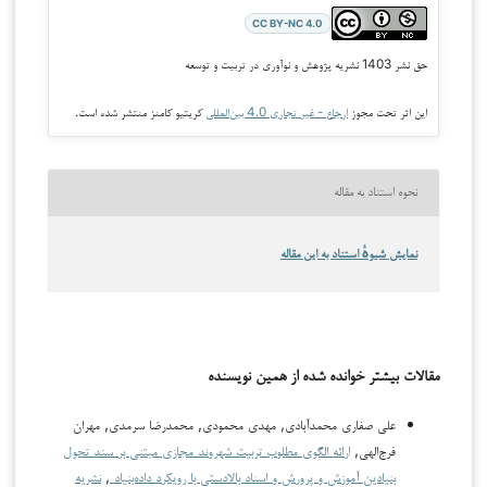
CC BY-NC 4.0
حق نشر 1403 نشریه پژوهش و نوآوری در تربیت و توسعه
این اثر تحت مجوز
ارجاع - غیر تجاری 4.0 بین‌المللی
کریتیو کامنز منتشر شده است.
نحوه استناد به مقاله
نمایش شیوهٔ استناد به این مقاله
مقالات بیشتر خوانده شده از همین نویسنده
علی صفاری محمدآبادی, مهدی محمودی, محمدرضا سرمدی, مهران
فرج‌الهی,
ارائه الگوی مطلوب تربیت شهروند مجازی مبتنی بر سند تحول
بنیادین آموزش و پرورش و اسناد بالادستی با رویکرد داده‌بنیاد
,
نشریه