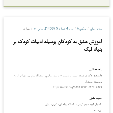
صفحه اصلی
/
بایگانی‌ها
/
دوره 4 شماره 5 (1403): پیاپی ‍۱۷
/
مقالات
آموزش عشق به کودکان بوسیله ادبیات کودک بر
بنیاد فبک
آزاده فضائلی
دانشجوی دکتری فلسفه تعلیم و تربیت - تربیت اسلامی، دانشگاه پیام نور، تهران، ایران
نویسنده مسئول
https://orcid.org/0009-0000-6277-232X
حمید ملکی
دانشیار گروه علوم تربیتی، دانشگاه پیام نور، تهران، ایران
نویسنده