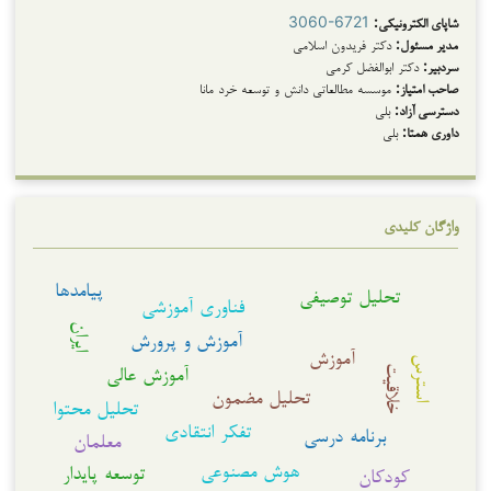
شاپای الکترونیکی:
3060-6721
مدیر مسئول:
دکتر فریدون اسلامی
سردبیر:
دکتر ابوالفضل کرمی
صاحب امتیاز:
موسسه مطالعاتی دانش و توسعه خرد مانا
دسترسی آزاد:
بلی
داوری همتا:
بلی
واژگان کلیدی
پیامدها
تحلیل توصیفی
فناوری آموزشی
ایران
آموزش و پرورش
آموزش
استرس
آموزش عالی
خلاقیت
تحلیل مضمون
تحلیل محتوا
تفکر انتقادی
برنامه درسی
معلمان
هوش مصنوعی
توسعه پایدار
کودکان