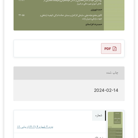
PDF
چاپ شده
2024-02-14
شماره
دوره 3 شماره 4 (1402): پیاپی 12