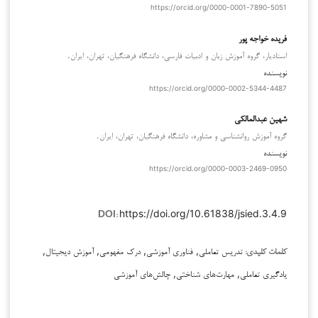
https://orcid.org/0000-0001-7890-5051
فریده خواجه پور
استادیار، گروه آموزش زبان و ادبیات فارسی، دانشگاه فرهنگیان، تهران، ایران.
نویسنده
https://orcid.org/0000-0002-5344-4487
شهین عبدالمالکی
گروه آموزش روانشناسی و مشاوره، دانشگاه فرهنگیان، تهران، ایران.
نویسنده
https://orcid.org/0000-0003-2469-0950
https://doi.org/10.61838/jsied.3.4.9
DOI:
تدریس تعاملی, فناوری آموزشی, درک مفهومی, آموزش دیجیتال,
کلمات کلیدی:
یادگیری تعاملی, مهارت‌های شناختی, چالش‌های آموزشی