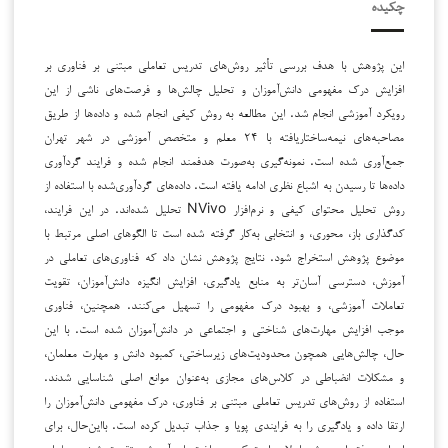
چکیده
این پژوهش با هدف بررسی تأثیر روش‌های تدریس تعاملی مبتنی بر فناوری بر
افزایش درک مفهومی دانش‌آموزان و تحلیل چالش‌ها و فرصت‌های ناشی از این
رویکرد آموزشی انجام شد. این مطالعه به روش کیفی انجام شده و داده‌ها از طریق
مصاحبه‌های نیمه‌ساختاریافته با ۲۴ معلم و متخصص آموزشی در شهر تهران
جمع‌آوری شده است. نمونه‌گیری به‌صورت هدفمند انجام شده و فرایند گردآوری
داده‌ها تا رسیدن به اشباع نظری ادامه یافته است. داده‌های گردآوری‌شده با استفاده از
روش تحلیل محتوای کیفی و نرم‌افزار NVivo تحلیل شده‌اند. در این فرایند،
کدگذاری باز، محوری، و انتخابی به‌کار گرفته شده است تا الگوهای اصلی مرتبط با
موضوع پژوهش استخراج شود. نتایج پژوهش نشان داد که فناوری‌های تعاملی در
آموزش، دسترسی آسان‌تر به منابع یادگیری، افزایش انگیزه دانش‌آموزان، تقویت
تعاملات آموزشی، و بهبود درک مفهومی را تسهیل می‌کنند. همچنین، فناوری
موجب افزایش مهارت‌های شناختی و اجتماعی در دانش‌آموزان شده است. با این
حال، چالش‌هایی همچون محدودیت‌های زیرساختی، کمبود دانش و مهارت معلمان،
و مشکلات انضباطی در کلاس‌های مجازی به‌عنوان موانع اصلی شناسایی شدند.
استفاده از روش‌های تدریس تعاملی مبتنی بر فناوری، درک مفهومی دانش‌آموزان را
ارتقا داده و یادگیری را به فرایندی پویا و جذاب تبدیل کرده است. بااین‌حال، برای
اجرای موفق این روش‌ها، لازم است که زیرساخت‌های آموزشی تقویت شوند، معلمان