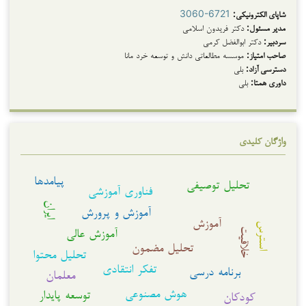
شاپای الکترونیکی:
3060-6721
مدیر مسئول:
دکتر فریدون اسلامی
سردبیر:
دکتر ابوالفضل کرمی
صاحب امتیاز:
موسسه مطالعاتی دانش و توسعه خرد مانا
دسترسی آزاد:
بلی
داوری همتا:
بلی
واژگان کلیدی
پیامدها
تحلیل توصیفی
فناوری آموزشی
ایران
آموزش و پرورش
آموزش
استرس
آموزش عالی
خلاقیت
تحلیل مضمون
تحلیل محتوا
تفکر انتقادی
برنامه درسی
معلمان
هوش مصنوعی
توسعه پایدار
کودکان