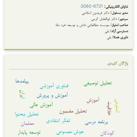
شاپای الکترونیکی:
3060-6721
مدیر مسئول:
دکتر فریدون اسلامی
سردبیر:
دکتر ابوالفضل کرمی
صاحب امتیاز:
موسسه مطالعاتی دانش و توسعه خرد مانا
دسترسی آزاد:
بلی
داوری همتا:
بلی
واژگان کلیدی
پیامدها
تحلیل توصیفی
فناوری آموزشی
ایران
آموزش و پرورش
آموزش
استرس
آموزش عالی
خلاقیت
تحلیل مضمون
تحلیل محتوا
تفکر انتقادی
برنامه درسی
معلمان
هوش مصنوعی
توسعه پایدار
کودکان