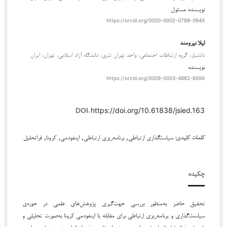
نویسنده مسئول
https://orcid.org/0000-0002-0788-094X
لیلا نیرومند
دانشیار، گروه ارتباطات اجتماعی، واحد تهران شرق، دانشگاه آزاد اسلامی، تهران، ایران
نویسنده
https://orcid.org/0009-0003-4882-659X
https://doi.org/10.61838/jsied.163
DOI:
سیاستگذاری ارتباطی, برنامه‌ریزی ارتباطی, اینفودمی, کرونا, فراتحلیل
کلمات کلیدی:
چکیده
تحقیق حاضر به‌منظور بررسی جهت‌گیری پژوهش‌های علمی در حوزه‌ی
سیاست‌گذاری و برنامه‌ریزی ارتباطی برای مقابله با اینفودمی کرونا به‌صورت تحلیلی و
با روش فراتحلیل انجام شد. این پژوهش از نظر هدف، از انواع پژوهش‌های بنیادین