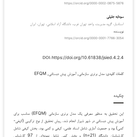
https://orcid.org/0000-0002-0875-5876
سودابه جلیلی
استادیار، گروه مدیریت، واحد تهران غرب، دانشگاه آزاد اسلامی، تهران، ایران
نویسنده
https://orcid.org/0000-0001-7766-3054
https://doi.org/10.61838/jsied.4.2.4
DOI:
مدل برتری سازمانی, آموزش پیش دبستانی, EFQM
کلمات کلیدی:
چکیده
این تحقیق به منظور معرفی یک مدل برتری سازمانی (EFQM) مناسب برای
آموزش پیش دبستانی در شهر شیراز انجام شد. روش تحقیق از نوع ترکیبی (کیفی-
کمی) بود و جمعیت آماری شامل اسناد علمی، کیفی و کمی بود. بخش کیفی شامل
کارشناسان دانشگاه (n=21) و بخش کمی شامل نمونه‌ای از 97 کارشناس