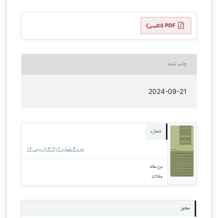
PDF (انگلیسی)
چاپ شده
2024-09-21
شماره
دوره 4 شماره 2 (1403): پیاپی 14
نوع مقاله
مقالات
مجوز