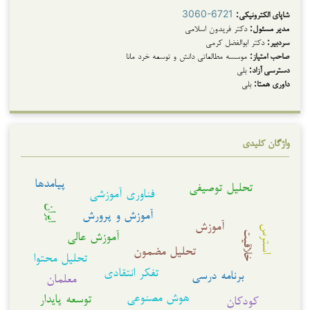
شاپای الکترونیکی:
3060-6721
مدیر مسئول:
دکتر فریدون اسلامی
سردبیر:
دکتر ابوالفضل کرمی
صاحب امتیاز:
موسسه مطالعاتی دانش و توسعه خرد مانا
دسترسی آزاد:
بلی
داوری همتا:
بلی
واژگان کلیدی
پیامدها
تحلیل توصیفی
فناوری آموزشی
ایران
آموزش و پرورش
آموزش
استرس
آموزش عالی
خلاقیت
تحلیل مضمون
تحلیل محتوا
تفکر انتقادی
برنامه درسی
معلمان
هوش مصنوعی
توسعه پایدار
کودکان