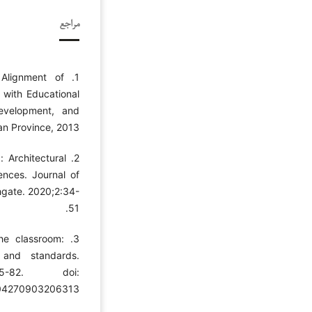
مراجع
 Alignment of
 with Educational
evelopment, and
an Province, 2013.
: Architectural
ences. Journal of
hgate. 2020;2:34-
51.
the classroom:
 and standards.
65-82. doi:
04270903206313.