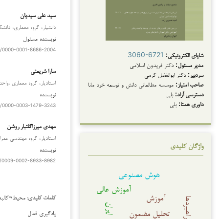
سید علی سیدیان
دانشیار، گروه معماری، دانشکد
نویسنده مسئول
rg/0000-0001-8686-2004
شاپای الکترونیکی:
3060-6721
مدیر مسئول:
دکتر فریدون اسلامی
سارا شریعتی
سردبیر:
دکتر ابوالفضل کرمی
استادیار، گروه معماری ،واحد 
صاحب امتیاز:
موسسه مطالعاتی دانش و توسعه خرد مانا
دسترسی آزاد:
بلی
نویسنده
دانلودها
داوری همتا:
بلی
rg/0000-0003-1479-3243
مهدی میرزاگلتبار روشن
استادیار، گروه مهندسی عمران
واژگان کلیدی
نویسنده
rg/0009-0002-8933-8982
هوش مصنوعی
آموزش عالی
آموزش
محیط¬کالبد
کلمات کلیدی:
راهبردها
ایران
تحلیل مضمون
یادگیری فعال