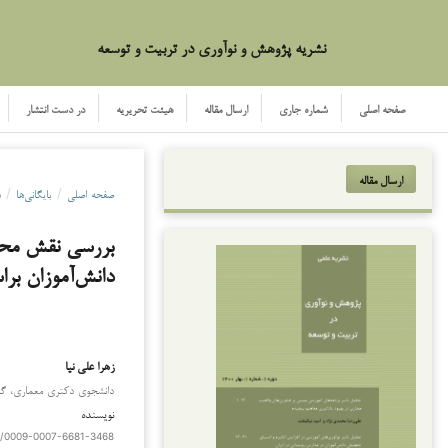
نشریه پژوهش و نوآوری در تربیت و توسعه
صفحه اصلی
شماره جاری
ارسال مقاله
هیئت تحریریه
در دست انتشار
ارسال مقاله
صفحه اصلی
/
بایگانی‌ها
/
د
بررسی نقش محیط
دانش‌آموزان بر
زهرا علی نیا
دانشجوی دکتری معماری، گروه
نویسنده
rg/0009-0007-6681-3468