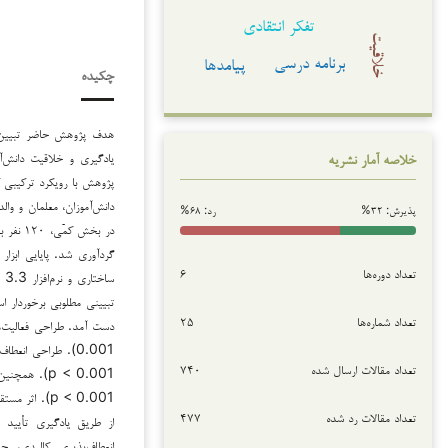
تفکر انتقادی
خلاقیت
برنامه درسی
پیامدها
چکیده
هدف پژوهش حاضر تبیین 
یادگیری و خلاقیت دانش‌آ
خلاصه آمار نشریه
پژوهش با رویکرد ترکیبی 
پذیرش: ۳۲%
رد: ۶۸%
در بخش 
تعداد دوره‌ها
۶
تعداد شماره‌ها
۲۵
تعداد مقالات ارسال شده
۷۴۰
p < 0.001). ا
تعداد مقالات رد شده
۴۷۷
انعطاف‌پذیری کالبدی، چ