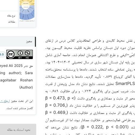
نوع مقاله
مقالات
نقش محیط کالبدی و طراحی انعطاف‌پذیر کلاس درس در ارتقای
مجوز
موزان دوره اول دبستان براساس نظریه قابلیت محیط گیبسون بود.
کمّی–کیفی و طرح اکتشافی هم‌زمان انجام شد. جامعه آماری شامل
4.0
دانش‌آموزان، معلمان و والدین پایه اول دبستان شهر ساری در سال تحصیلی ۱۴۰۳–۱۴۰۴ بود.
حق نشر 2025
کمّی، ۱۲۰ نفر به روش تصادفی ساده انتخاب شدند. داده‌ها با پرسشنامه محقق‌ساخته
ing author); Sara
گردآوری شد. پایایی ابزار با آلفای کرونباخ ۰.۸۶۹ تأیید گردید. داده‌ها با مدل‌سازی معادلات
zagoltabar Roshan
ساختاری و نرم‌افزار SmartPLS 3.3 تحلیل شدند. نتایج نشان داد مدل پژوهش از قدرت
(Author)
تبیینی مطلوبی برخوردار است. ضریب تعیین برای یادگیری ۰.۷۲۴ و برای خلاقیت ۰.۶۸۹ به
دست آمد. طراحی فعالیت‌محور اثر مثبت و معناداری بر یادگیری داشت (β = 0.473, p <
این اثر تحت مجوز
ارجاع - غیر ت
0.001). طراحی انعطاف‌پذیر قوی‌ترین اثر مستقیم را بر خلاقیت نشان داد (β = 0.706,
کامنز منتشر شده است.
p < 0.001). همچنین، یادگیری اثر مثبت و معناداری بر خلاقیت داشت (β = 0.469,
ثر مستقیم طراحی فعالیت‌محور بر خلاقیت معنادار نبود، اما اثر غیرمستقیم آن
از طریق یادگیری تأیید شد (β = 0.222, p < 0.001). نتایج نشان می‌دهد که
نحوه استناد به مقاله
یدمان فعالیت‌محور و تنوع عملکردی کلاس درس می‌توانند با