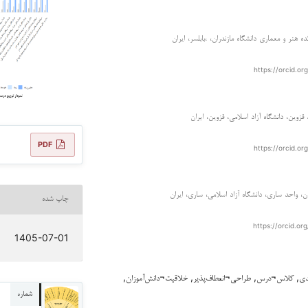
ه هنر و معماری دانشگاه مازندران، ،بابلسر، ایران
https://orcid.o
قزوین، دانشگاه آزاد اسلامی، قزوین، ایران
PDF
https://orcid.o
، واحد ساری، دانشگاه آزاد اسلامی، ساری، ایران
چاپ شده
https://orcid.o
1405-07-01
ی, کلاس¬درس, طراحی¬انعطاف‌پذیر, خلاقیت¬دانش‌آموزان,
شماره