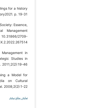
ings for a history
ory2021. p. 19-31.
 Society: Essence,
ural Management
0.31866/2709-
X.2.2022.267514.
al Management in
ategic Studies in
y. 2011;2(2):19-46.
ning a Model for
ia on Cultural
. 2008;2(2):1-22.
نمایش منابع بیشتر