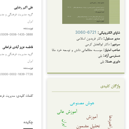
علی اکبر رضایی
گروه مدیریت فرهنگی و مدیری
ایران
نویسنده
شاپای الکترونیکی:
3060-6721
rg/0009-0006-1435-3888
مدیر مسئول:
دکتر فریدون اسلامی
دانلودها
سردبیر:
دکتر ابوالفضل کرمی
فاطمه عزیز آبادی فراهانی
صاحب امتیاز:
موسسه مطالعاتی دانش و توسعه خرد مانا
گروه مدیریت فرهنگی و مدیری
دسترسی آزاد:
بلی
ایران
داوری همتا:
بلی
نویسنده
rg/0000-0002-1839-7726
واژگان کلیدی
مدیریت فرهن
کلمات کلیدی:
هوش مصنوعی
آموزش عالی
آموزش
راهبردها
ایران
چکیده
تحلیل مضمون