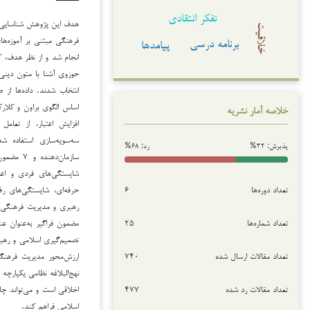
تفکر انتقادی
هدف این پژوهش شناسایی و 
خلاقیت
فرهنگی مبتنی بر آموزه‌ه
برنامه درسی
پیامدها
حوزوی آشنا با متون دینی 
انتخاب شدند. داده‌ها از 
خلاصه آمار نشریه
افزایش اعتبار، از تعامل
پذیرش: ۳۲%
رد: ۶۸%
سازمان‌د
شایستگی‌های فردی و اعت
تعداد دوره‌ها
۶
حرفه‌ای، شایستگی‌های ر
تعداد شماره‌ها
۲۵
مضمون فراگیر به‌عنوان ع
تصمیم‌گیری اسلامی و رهب
تعداد مقالات ارسال شده
۷۴۰
ارزش‌محور مدیریت فرهنگ
نهج‌البلاغه نظامی یکپارچ
تعداد مقالات رد شده
۴۷۷
اخلاقی است و می‌تواند چ
اسلامی فراهم کند.