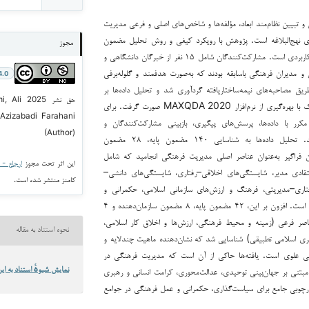
تبیین نظام‌مند ابعاد، مؤلفه‌ها و شاخص‌های اصلی و فرعی مدیریت
ای نهج‌البلاغه است. پژوهش با رویکرد کیفی و روش تحلیل مضمون
مجوز
انجام شد و از نظر هدف، کاربردی است. مشارکت‌کنندگان شامل ۱۵ نفر از خبرگان دانشگاهی و
و مدیران فرهنگی باسابقه بودند که به‌صورت هدفمند و گلوله‌برفی
4.0
طریق مصاحبه‌های نیمه‌ساختاریافته گردآوری شد و تحلیل داده‌ها بر
حق نشر 
اساس الگوی براون و کلارک با بهره‌گیری از نرم‌افزار MAXQDA 2020 صورت گرفت. برای
Azizabadi Farahani
 مکرر با داده‌ها، پرسش‌های پیگیری، بازبینی مشارکت‌کنندگان و
(Author)
سه‌سویه‌سازی استفاده شد. تحلیل داده‌ها به شناسایی ۱۴۰ مضمون پایه، ۲۸ مضمون
هنده و ۷ مضمون فراگیر به‌عنوان عناصر اصلی مدیریت فرهنگی انجامید که شامل
این اثر تحت مجوز
ارجاع - غیر ت
قادی مدیر، شایستگی‌های اخلاقی–رفتاری، شایستگی‌های دانشی–
کامنز منتشر شده است.
فتاری–مدیریتی، فرهنگ و ارزش‌های سازمانی اسلامی، حکمرانی و
رهبری و مدیریت فرهنگی است. افزون بر این، ۴۲ مضمون پایه، ۸ مضمون سازمان‌دهنده و ۴
ناصر فرعی (زمینه و محیط فرهنگی، ارزش‌ها و اخلاق کار اسلامی،
نحوه استناد به مقاله
ری اسلامی تطبیقی) شناسایی شد که نشان‌دهنده ماهیت چندلایه و
ی علوی است. یافته‌ها حاکی از آن است که مدیریت فرهنگی در
ه مبتنی بر جهان‌بینی توحیدی، عدالت‌محوری، کرامت انسانی و رهبری
نمایش شیوهٔ استناد به این
ارچوبی جامع برای سیاست‌گذاری، حکمرانی و عمل فرهنگی در جوامع