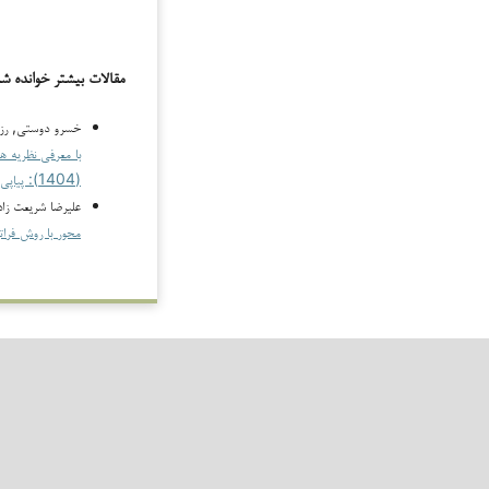
مقالات بیشتر خوانده ش
خسرو دوستی, رزیت
با معرفی نظریه ه
(1404): پیاپی 21
علیرضا شریعت زاد
محور با روش فرا