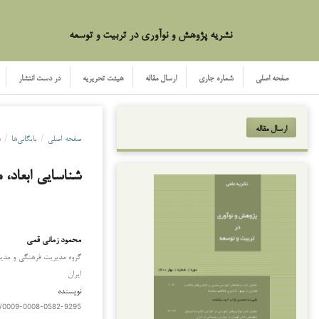
نشریه پژوهش و نوآوری در تربیت و توسعه
صفحه اصلی
شماره جاری
ارسال مقاله
هیئت تحریریه
در دست انتشار
ارسال مقاله
صفحه اصلی
/
بایگانی‌ها
/
د
شناسایی ابعاد، 
محمود زمانی قمی
گروه مدیریت فرهنگی و مدیری
ایران
نویسنده
rg/0009-0008-0582-9295