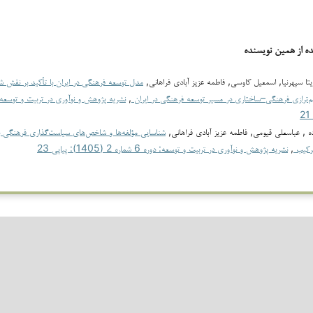
ده از همین نویسنده
ا سپهرنیا, اسمعیل کاوسی, فاطمه عزیز آبادی فراهانی,
مدل توسعه فرهنگی در ایران با تأکید بر نقش شو
م‌ترازی فرهنگی–ساختاری در مسیر توسعه فرهنگی در ایران
,
ه , عباسعلی قیومی, فاطمه عزیز آبادی فراهانی,
شناسایی مؤلفه‌ها و شاخص‌های سیاست‌گذاری فرهنگی ب
ترکیب
,
نشریه پژوهش و نوآوری در تربیت و توسعه: دوره 6 شماره 2 (1405): پیاپی 23