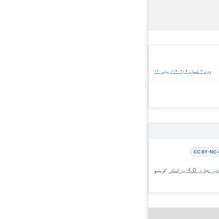
دوره 3 شماره 4 (1402): پیاپی 12
CC BY-NC 
جاری 4.0 بین‌المللی
کریتیو