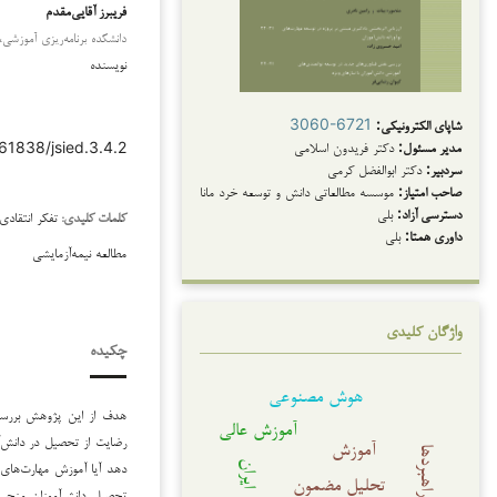
فریبرز آقایی‌مقدم
دانشکده برنامه‌ریزی آموزشی،
نویسنده
شاپای الکترونیکی:
3060-6721
مدیر مسئول:
دکتر فریدون اسلامی
.61838/jsied.3.4.2
سردبیر:
دکتر ابوالفضل کرمی
صاحب امتیاز:
موسسه مطالعاتی دانش و توسعه خرد مانا
دسترسی آزاد:
بلی
تفکر انتقاد
کلمات کلیدی:
داوری همتا:
بلی
مطالعه نیمه‌آزمایشی
واژگان کلیدی
چکیده
دانلودها
هوش مصنوعی
هدف از این پژوهش بررسی
آموزش عالی
رضایت از تحصیل در دانش‌آم
آموزش
راهبردها
دهد آیا آموزش مهارت‌های 
ایران
تحلیل مضمون
تحصیل دانش‌آموزان منجر 