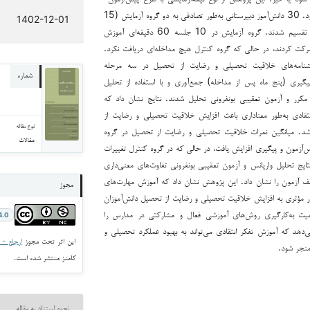
پس‌آزمون با گروه کنترل بود. 30 دانش‌آموز دبیرستانی به‌طور تصادفی به دو گروه آزمایش (15
1402-12-01
نفر) و کنترل (15 نفر) تقسیم شدند. گروه آزمایش در 10 جلسه 60 دقیقه‌ای آموزش
شرکت کردند، در حالی که گروه کنترل هیچ مداخله‌ای دریافت نکرد.
پرسشنامه‌های خلاقیت تحصیلی و رضایت از تحصیل در سه مرحله
شماره
یگیری (پنج ماه پس از مداخله) جمع‌آوری و با استفاده از تحلیل
ای مکرر و آزمون تعقیبی بونفرونی تحلیل شدند. نتایج نشان داد که
تقادی به‌طور معناداری باعث افزایش خلاقیت تحصیلی و رضایت از
نوع مقاله
د. میانگین نمرات خلاقیت تحصیلی و رضایت از تحصیل در گروه
مقالات
س‌آزمون و پیگیری افزایش یافت، در حالی که در گروه کنترل تغییرات
ایج تحلیل واریانس و آزمون تعقیبی بونفرونی تفاوت‌های معنی‌داری
لف آزمون را نشان داد. این پژوهش نشان داد که آموزش مهارت‌های
مجوز
طور مؤثری به افزایش خلاقیت تحصیلی و رضایت از تحصیل دانش‌آموزان
یت به‌کارگیری روش‌های آموزشی فعال و مشارکتی در مدارس را
4.0
‌دهد که آموزش تفکر انتقادی می‌تواند به بهبود عملکرد تحصیلی و
این اثر تحت مجوز
ارجاع - غیر ت
 منجر شود.
کامنز منتشر شده است.
نحوه استناد به مقاله