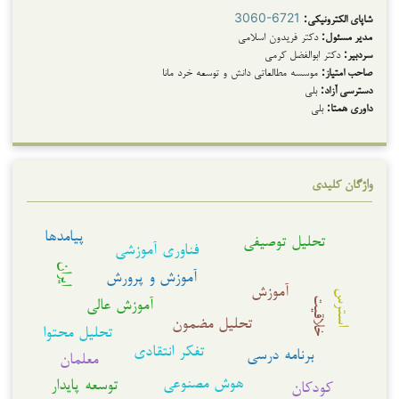
شاپای الکترونیکی:
3060-6721
مدیر مسئول:
دکتر فریدون اسلامی
سردبیر:
دکتر ابوالفضل کرمی
صاحب امتیاز:
موسسه مطالعاتی دانش و توسعه خرد مانا
دسترسی آزاد:
بلی
داوری همتا:
بلی
واژگان کلیدی
پیامدها
تحلیل توصیفی
فناوری آموزشی
ایران
آموزش و پرورش
آموزش
استرس
آموزش عالی
خلاقیت
تحلیل مضمون
تحلیل محتوا
تفکر انتقادی
برنامه درسی
معلمان
هوش مصنوعی
توسعه پایدار
کودکان