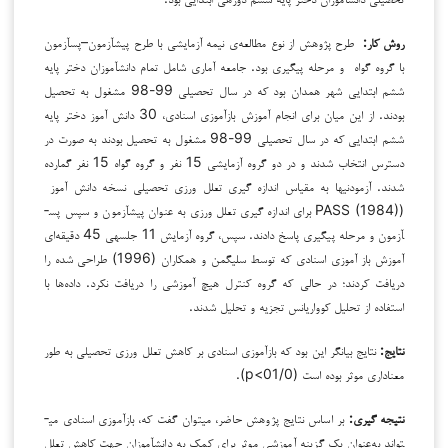
روش کار:
طرح پژوهش از نوع مطالعه‌ی نیمه آزمایشی با طرح پیش­آزمون–پس­آزمون
با گروه گواه و مرحله پیگیری بود. جامعه آماري شامل تمام دانش­آموزان دختر پایه
ششم ابتدایی شهر همدان بود که در سال تحصیلی 99-98 مشغول به تحصیل
بودند. از این میان براي انجام آموزش بازآموزي اسنادي، 30 دانش آموز دختر پایه
ششم ابتدایی که در سال تحصیلی 99-98 مشغول به تحصیل بودند به صورت در
دسترس انتخاب شدند و در دو گروه آزمایشی 15 نفر و گروه گواه 15 نفر گمارده
شدند. آزمودنی­ها به مقیاس اندازه گیری تعلل ورزی تحصیلی نسخه دانش آموز
(PASS (1984) برای اندازه گیری تعلل ورزی به عنوان پیش­آزمون و سپس پس­
آزمون و مرحله پیگیری پاسخ دادند. سپس، گروه آزمایش 11 جلسه­ی 45 دقیقه‌ای
آموزش باز آموزی اسنادی که توسط سلیگمن و همکاران (1996) طراحی شده را
دریافت کردند؛ در حالی که گروه کنترل هیچ آموزشی را دریافت نکرد. داده‌ها با
استفاده از تحلیل کوواریانس تجزیه و تحلیل شدند.
نتایج:
نتایج بیانگر این بود که بازآموزی اسنادی بر کاهش تعلل ورزی تحصیلی به طور
معناداری موثر بوده است (01/0>p).
نتیجه گیری:
بر اساس نتایج پژوهش حاضر، می­توان گفت که، بازآموزی اسنادی می­
تواند به‌عنوان یک گزینه آموزشی موثر برای کمک به دانش­آموزان جهت کاهش تعلل