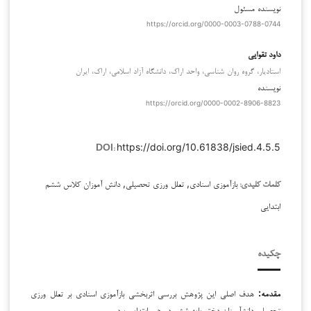
نویسنده مسئول
https://orcid.org/0000-0003-0788-0744
داود تقوایی
استادیار، گروه روان شناسی، واحد اراک، دانشگاه آزاد اسلامی، اراک، ایران
نویسنده
https://orcid.org/0000-0002-8906-8823
https://doi.org/10.61838/jsied.4.5.5
DOI:
بازآموزی اسنادی, تعلل ورزی تحصیلی, دانش آموزان کلاس ششم
کلمات کلیدی:
ابتدایی
چکیده
مقدمه:
هدف اصلی این پژوهش بررسی اثربخشی بازآموزی اسنادی بر تعلل ورزی
تحصیلی دانش­آموزان دختر پایه ششم دوره­ي ابتدایی بود.