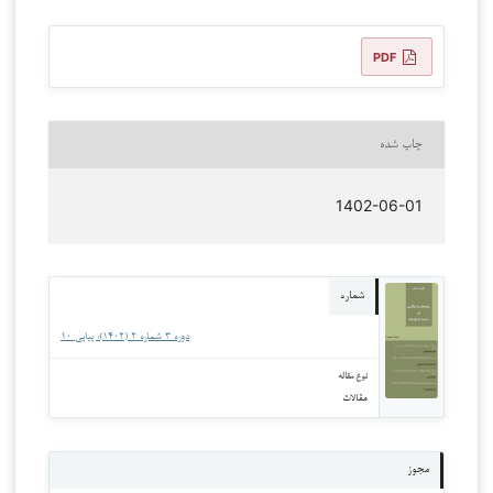
PDF
چاپ شده
1402-06-01
شماره
دوره 3 شماره 2 (1402): پیاپی 10
نوع مقاله
مقالات
مجوز