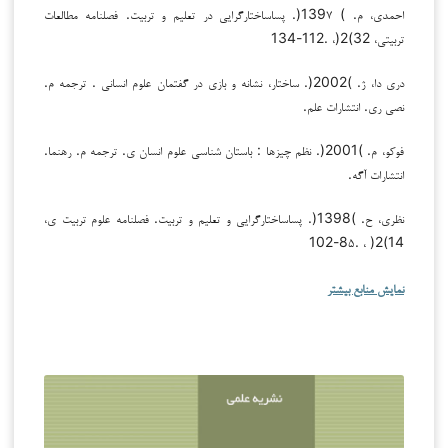
احمدی، م. ) 139۷(. پساساختارگرایی در تعلیم و تربیت. فصلنامه مطالعات
تربیتی، 32)2(، .112-134
دری دا، ژ. )2002(. ساختار، نشانه و بازی در گفتمان علوم انسانی . ترجمه م.
نصی ری. انتشارات علم.
فوکو، م. )2001(. نظم چیزها : باستان شناسی علوم انسان ی. ترجمه م. رهنما.
انتشارات آگه.
نظری، ح. )1398(. پساساختارگرایی و تعلیم و تربیت. فصلنامه علوم تربیت ی،
14)2( ، .8۵-102
نمایش منابع بیشتر