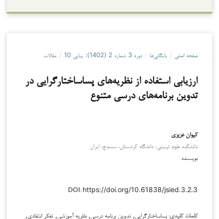
صفحه اصلی
/
بایگانی‌ها
/
دوره 3 شماره 2 (1402): پیاپی 10
/
مقالات
ارزیابی استفاده از نظریه‌های پساساختارگرایی در
تدوین برنامه‌های درسی متنوع
کیوان عزیزی
دانشکده علوم تربیتی، دانشگاه کردستان، سنندج، ایران
نویسنده
https://doi.org/10.61838/jsied.3.2.3
DOI:
پساساختارگرایی, تدوین برنامه درسی, نظریه آموزشی, تفکر انتقادی,
کلمات کلیدی: