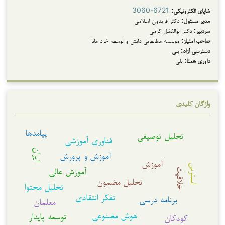
شاپای الکترونیکی:
3060-6721
مدیر مسئول:
دکتر فریدون اسلامی
سردبیر:
دکتر ابوالفضل کرمی
صاحب امتیاز:
موسسه مطالعاتی دانش و توسعه خرد مانا
دسترسی آزاد:
بلی
داوری همتا:
بلی
واژگان کلیدی
پیامدها
تحلیل توصیفی
فناوری آموزشی
ایران
آموزش و پرورش
آموزش
استرس
آموزش عالی
خلاقیت
تحلیل مضمون
تحلیل محتوا
تفکر انتقادی
برنامه درسی
معلمان
هوش مصنوعی
توسعه پایدار
کودکان