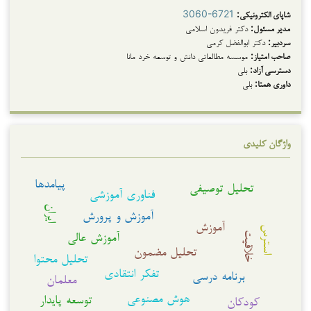
شاپای الکترونیکی:
3060-6721
مدیر مسئول:
دکتر فریدون اسلامی
سردبیر:
دکتر ابوالفضل کرمی
صاحب امتیاز:
موسسه مطالعاتی دانش و توسعه خرد مانا
دسترسی آزاد:
بلی
داوری همتا:
بلی
واژگان کلیدی
پیامدها
تحلیل توصیفی
فناوری آموزشی
ایران
آموزش و پرورش
آموزش
استرس
آموزش عالی
خلاقیت
تحلیل مضمون
تحلیل محتوا
تفکر انتقادی
برنامه درسی
معلمان
هوش مصنوعی
توسعه پایدار
کودکان