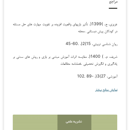
مراجع
عزیزی، ح. )1399(. تأثیر بازیهای واقعیت افزوده بر تقویت مهارت های حل مسئله
در کودکان پیش دبستانی .مجله
روان شناسی تربیتی، 15)2(، .60-45
شریف، م. ) 1400(. مقایسه اثرات آموزش مبتنی بر بازی و روش های سنتی بر
یادگیری و انگیزش تحصیلی .فصلنامه مطالعات
آموزشی، 27)3(، -89 .102
نمایش منابع بیشتر