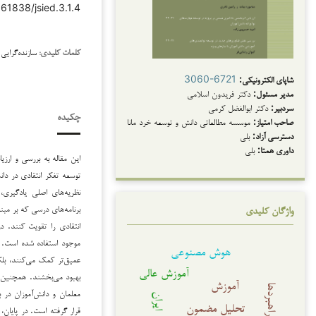
.61838/jsied.3.1.4
سازنده‌گرایی
کلمات کلیدی:
شاپای الکترونیکی:
3060-6721
مدیر مسئول:
دکتر فریدون اسلامی
سردبیر:
دکتر ابوالفضل کرمی
چکیده
صاحب امتیاز:
موسسه مطالعاتی دانش و توسعه خرد مانا
دسترسی آزاد:
بلی
داوری همتا:
بلی
این مقاله به بررسی و ارزیا
توسعه تفکر انتقادی در دانش
نظریه‌های اصلی یادگیری،
برنامه‌های درسی که بر مبن
واژگان کلیدی
دانلودها
انتقادی را تقویت کنند. 
موجود استفاده شده است. نت
هوش مصنوعی
عمیق‌تر کمک می‌کنند، بلک
آموزش عالی
بهبود می‌بخشند. همچنین، چ
آموزش
راهبردها
معلمان و دانش‌آموزان در ب
ایران
تحلیل مضمون
قرار گرفته است. در پایان،