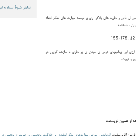
نمایش شیوهٔ استناد به این
 م. )1399(. تحلی ل تأثی ر نظریه های یادگی ری بر توسعه مهارت های تفکر انتقاد
ان . فصلنامه
مند، س. ) 1400(. ارزی ابی برنامههای درس ی مبتن ی بر نظری ه سازنده گرایی در
م و تربیت،
ده از همین نویسنده
فریبرز آقایی‌مقدم,
اثربخشی آموزش مهارت‌های تفکر انتقادی بر خلاقیت تحصیلی و رضایت از تحصیل در د