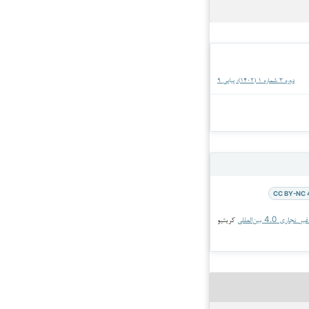
دوره 3 شماره 1 (1402): پیاپی 9
CC BY-NC 
جاری 4.0 بین‌المللی
کریتیو