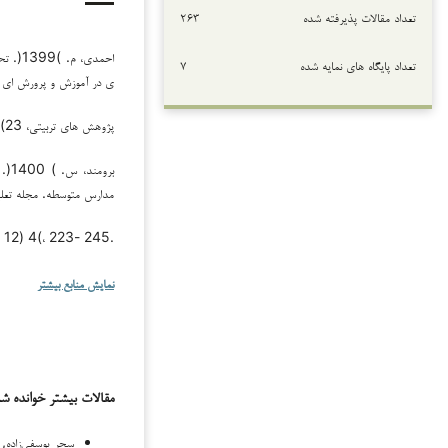
تعداد مقالات پذیرفته شده
۲۶۳
احمدی،
تعداد پایگاه های نمایه شده
۷
ی در آموزش و پرورش ای ر
پژوهش های تربیتی، 23) 2(، .178-155
برو
مدارس متوسطه. مجله تعلی
.245 -223 ،)4 (12
نمایش منابع بیشتر
مقالات بیشتر خوانده ش
سحر یوسفی‌زاده, 